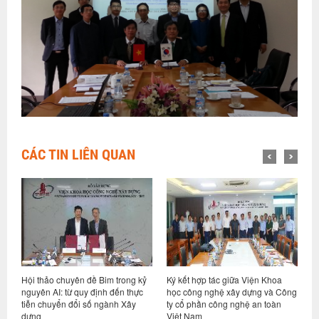
CÁC TIN LIÊN QUAN
Hội thảo chuyên đề Bim trong kỷ
Ký kết hợp tác giữa Viện Khoa
Hộ
ệ
nguyên AI: từ quy định đến thực
học công nghệ xây dựng và Công
vụ
tiễn chuyển đổi số ngành Xây
ty cổ phần công nghệ an toàn
nh
dựng
Việt Nam
cu