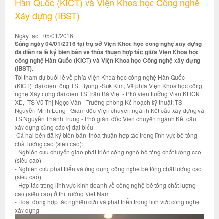
Hàn Quốc (KICT) và Viện Khoa học Công nghệ
Xây dựng (IBST)
Ngày tạo : 05/01/2016
Sáng ngày 04/01/2016 tại trụ sở Viện Khoa học công nghệ xây dựng
đã diễn ra lễ ký biên bản về thỏa thuận hợp tác giữa Viện Khoa học
công nghệ Hàn Quốc (KICT) và Viện Khoa học Công nghệ xây dựng
(IBST).
Tới tham dự buổi lễ về phía Viện Khoa học công nghệ Hàn Quốc
(KICT) đại diện ông TS. Byung -Suk Kim; Về phía Viện Khoa học công
nghệ Xây dựng đại diện TS Trần Bá Việt - Phó viện trưởng Viện KHCN
XD, TS Vũ Thị Ngọc Vân - Trưởng phòng Kế hoạch kỹ thuật; TS
Nguyễn Minh Long - Giám đốc Viện chuyên ngành Kết cấu xây dựng và
TS Nguyễn Thành Trung - Phó giám đốc Viện chuyên ngành Kết cấu
xây dựng cùng các vị đại biểu
Cả hai bên đã ký biên bản thỏa thuận hợp tác trong lĩnh vực bê tông
chất lượng cao (siêu cao):
- Nghiên cứu chuyển giao phát triển công nghệ bê tông chất lượng cao
(siêu cao)
- Nghiên cứu phát triển và ứng dụng công nghệ bê tông chất lượng cao
(siêu cao)
- Hợp tác trong lĩnh vực kinh doanh về công nghệ bê tông chất lượng
cao (siêu cao) ở thị trường Việt Nam
- Hoạt động hợp tác nghiên cứu và phát triển trong lĩnh vực công nghệ
xây dựng