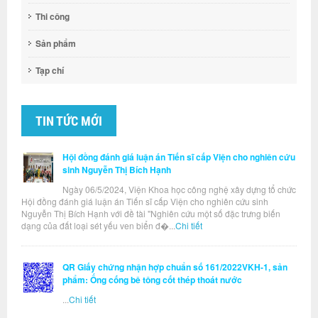
Thi công
Sản phẩm
Tạp chí
TIN TỨC MỚI
Hội đồng đánh giá luận án Tiến sĩ cấp Viện cho nghiên cứu
sinh Nguyễn Thị Bích Hạnh
Ngày 06/5/2024, Viện Khoa học công nghệ xây dựng tổ chức
Hội đồng đánh giá luận án Tiến sĩ cấp Viện cho nghiên cứu sinh
Nguyễn Thị Bích Hạnh với đề tài "Nghiên cứu một số đặc trưng biến
dạng của đất loại sét yếu ven biển đ�...
Chi tiết
QR Giấy chứng nhận hợp chuẩn số 161/2022VKH-1, sản
phẩm: Ống cống bê tông cốt thép thoát nước
...
Chi tiết