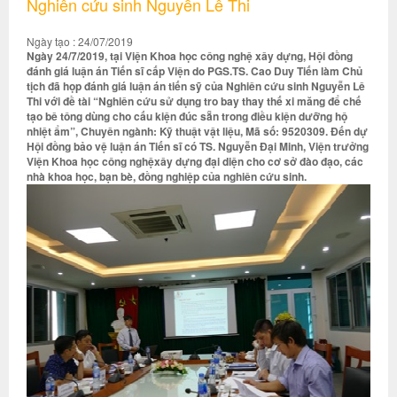
Nghiên cứu sinh Nguyễn Lê Thi
Ngày tạo : 24/07/2019
Ngày 24/7/2019, tại Viện Khoa học công nghệ xây dựng, Hội đồng
đánh giá luận án Tiến sĩ cấp Viện do PGS.TS. Cao Duy Tiến làm Chủ
tịch đã họp đánh giá luận án tiến sỹ của Nghiên cứu sinh Nguyễn Lê
Thi với đề tài “Nghiên cứu sử dụng tro bay thay thế xi măng để chế
tạo bê tông dùng cho cấu kiện đúc sẵn trong điều kiện dưỡng hộ
nhiệt ẩm”, Chuyên ngành: Kỹ thuật vật liệu, Mã số: 9520309. Đến dự
Hội đồng bảo vệ luận án Tiến sĩ có TS. Nguyễn Đại Minh, Viện trưởng
Viện Khoa học công nghệxây dựng đại diện cho cơ sở đào đạo, các
nhà khoa học, bạn bè, đồng nghiệp của nghiên cứu sinh.