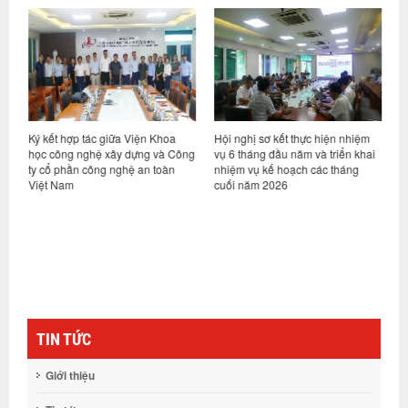
ỷ
Ký kết hợp tác giữa Viện Khoa
Hội nghị sơ kết thực hiện nhiệm
V
học công nghệ xây dựng và Công
vụ 6 tháng đầu năm và triển khai
d
ty cổ phần công nghệ an toàn
nhiệm vụ kế hoạch các tháng
h
Việt Nam
cuối năm 2026
n
g
TIN TỨC
Giới thiệu