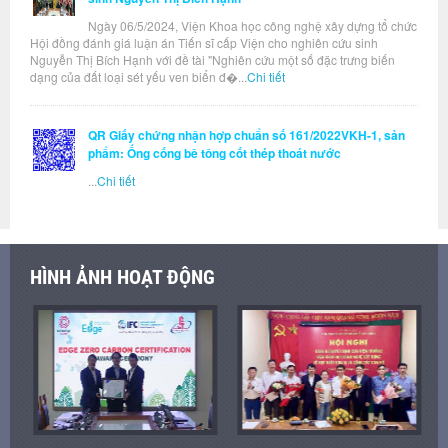
Ngày 06/5/2024, Viện Khoa học công nghệ xây dựng tổ chức
Hội đồng đánh giá luận án Tiến sĩ cấp Viện cho nghiên cứu sinh
Nguyễn Thị Bích Hạnh với đề tài "Nghiên cứu một số đặc trưng biến
dạng của đất loại sét yếu ven biển đ�...
Chi tiết
QR Giấy chứng nhận hợp chuẩn số 161/2022VKH-1, sản
phẩm: Ống cống bê tông cốt thép thoát nước
...
Chi tiết
HÌNH ẢNH HOẠT ĐỘNG