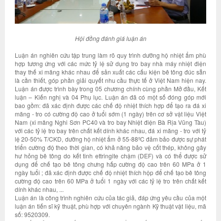
Hội đồng đánh giá luận án
Luận án nghiên cứu tập trung làm rõ quy trình dưỡng hộ nhiệt ẩm phù
hợp tương ứng với các mức tỷ lệ sử dụng tro bay nhà máy nhiệt điện
thay thế xi măng khác nhau để sản xuất các cấu kiện bê tông đúc sẵn
là cần thiết, góp phần giải quyết nhu cầu thực tế ở Việt Nam hiện nay.
Luận án được trình bày trong 05 chương chính cùng phần Mở đầu, Kết
luận – Kiến nghị và 04 Phụ lục. Luận án đã có một số đóng góp mới
bao gồm: đã xác định được các chế độ nhiệt thích hợp để tạo ra đá xi
măng - tro có cường độ cao ở tuổi sớm (1 ngày) trên cơ sở vật liệu Việt
Nam (xi măng Nghi Sơn PC40 và tro bay Nhiệt điện Bà Rịa Vũng Tàu)
với các tỷ lệ tro bay trên chất kết dính khác nhau, đá xi măng - tro với tỷ
lệ 20-50% T/CKD, dưỡng hộ nhiệt ẩm ở 55-88ºC đảm bảo được sự phát
triển cường độ theo thời gian, có khả năng bảo vệ cốt thép, không gây
hư hỏng bê tông do kết tinh ettringite chậm (DEF) và có thể được sử
dụng để chế tạo bê tông chưng hấp cường độ cao trên 60 MPa ở 1
ngày tuổi ; đã xác định được chế độ nhiệt thích hộp để chế tạo bê tông
cường độ cao trên 60 MPa ở tuổi 1 ngày với các tỷ lệ tro trên chất kết
dính khác nhau, ...
Luận án là công trình nghiên cứu của tác giả, đáp ứng yêu cầu của một
luận án tiến sĩ kỹ thuật, phù hợp với chuyên ngành Kỹ thuật vật liệu, mã
số: 9520309.