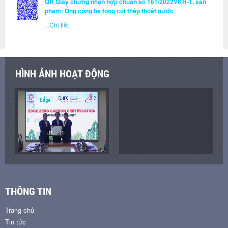
QR Giấy chứng nhận hợp chuẩn số 161/2022VKH-1, sản
phẩm: Ống cống bê tông cốt thép thoát nước
...
Chi tiết
HÌNH ẢNH HOẠT ĐỘNG
THÔNG TIN
Trang chủ
Tin tức