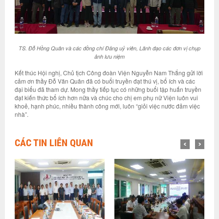
TS. Đỗ Hồng Quân và các đồng chí Đảng uỷ viên, Lãnh đạo các đơn vị chụp
ảnh lưu niệm
Kết thúc Hội nghị, Chủ tịch Công đoàn Viện Nguyễn Nam Thắng gửi lời
cảm ơn thầy Đỗ Văn Quân đã có buổi truyền đạt thú vị, bổ ích và các
đại biểu đã tham dự. Mong thầy tiếp tục có những buổi tập huấn truyền
đạt kiến thức bổ ích hơn nữa và chúc cho chị em phụ nữ Viện luôn vui
khoẻ, hạnh phúc, nhiều thành công mới, luôn “giỏi việc nước đảm việc
nhà”.
CÁC TIN LIÊN QUAN