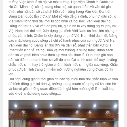
trưởng Viện kinh tế xã hội và môi trường, Học viện Chính trị Quốc gia
Hồ Chí Minh một số nội dung như: một số quan điểm về vấn đề gia
đình, phụ nữ, dân số và phát triển bền vững trong Văn kiện Đại hội
Đảng toàn quốc lần thứ XIV; Một số vấn đề gia đình, phụ nữ, dân số...ở
Việt Nam trong thời đại mới từ góc nhìn xã hội học. Văn kiện đại hội
Đảng lần thứ XIV và vấn đề phụ nữ, gia đình là xây dựng người phụ nữ
Việt Nam thời đại mới; Xây dựng gia đình Việt Nam no ấm, tiến bộ, hạnh
phúc, văn minh; Chăm lo xây dựng phụ nữ Việt Nam thời đại mới; Nâng
cao chất lượng cuộc sống và chỉ số hạnh phúc của con người Việt Nam.
Văn kiện đại hội Đảng lần thứ XIV và dân số, phát triển bền vững là
Phát triển kinh tế, xã hội, bảo vệ môi trường là trung tâm; Chính sách
dân số và phát triển chưa theo kịp yêu cầu thực tế; Quá trình già hóa
dân số diễn ra nhanh hơn so với dự báo; Có chính sách để duy trì vững
chắc mức sinh thay thế, giảm chênh lệch mức sinh giữa các vùng, Khắc
phục cơ bản tình trạng ô nhiễm môi trường nghiêm trọng ở các đô thị
lớn,…
Hội nghị cũng giành thời gian để các đại biểu trao đổi, thảo luận về vấn
đề bình đẳng giới tại đơn vị, những mong muốn của phụ nữ khi còn trẻ
và lúc về già, những quan điểm đánh giá hôn nhân, giới tính, tuổi thọ,
sức khoẻ, chất lượng cuộc sống,…