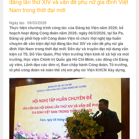
đảng lần thứ XIV và vấn đề phụ nữ gia đình Việt
Nam trong thời đại mới
Ngày tạo : 09/03/2026
Thực hiện chương trình công tác của Đảng bộ Viện năm 2026; kế
hoạch hoạt động Công đoàn năm 2026; ngày 06/3/2026, tại Sa Pa,
Đảng uỷ phối hợp với Công đoàn Viện tổ chức Hội nghị tập huấn
chuyên đề văn kiện đại hội đảng lần thứ XIV và vấn đề phụ nữ gia
đình Việt Nam trong thời đại mới. Đến dự và truyền đạt nội dung văn
kiện có TS. Đỗ Văn Quân, Phó Viện trưởng Viện kinh tế xã hội và môi
trường, Học viện Chính trị Quốc gia Hồ Chí Minh; các đồng chí Đảng
uỷ viên, Lãnh đạo các đơn vị, Ban chấp hành Công đoàn, Tổ trưởng,
tổ phó công đoàn và toàn thể chị em phụ nữ Viện KHCN Xây dựng.