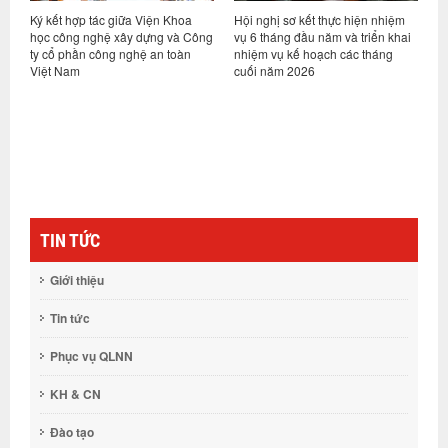
Khoa
Hội nghị sơ kết thực hiện nhiệm
Viện Khoa học công nghệ xây
 và Công
vụ 6 tháng đầu năm và triển khai
dựng và Tập đoàn Trần Đức ký kế
toàn
nhiệm vụ kế hoạch các tháng
hợp tác nghiên cứu, phát triển
cuối năm 2026
nền tảng tiêu chuẩn cho xây dựn
gỗ tại Việt Nam
TIN TỨC
Giới thiệu
Tin tức
Phục vụ QLNN
KH & CN
Đào tạo