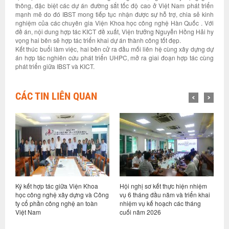
thông, đặc biệt các dự án đường sắt tốc độ cao ở Việt Nam phát triển
mạnh mẽ do đó IBST mong tiếp tục nhận được sự hỗ trợ, chia sẻ kinh
nghiệm của các chuyên gia Viện Khoa học công nghệ Hàn Quốc . Với
đề án, nội dung hợp tác KICT đề xuất, Viện trưởng Nguyễn Hồng Hải hy
vọng hai bên sẽ hợp tác triển khai dự án thành công tốt đẹp.
Kết thúc buổi làm việc, hai bên cử ra đầu mối liên hệ cùng xây dựng dự
án hợp tác nghiên cứu phát triển UHPC, mở ra giai đoạn hợp tác cùng
phát triển giữa IBST và KICT.
CÁC TIN LIÊN QUAN
ỷ
Ký kết hợp tác giữa Viện Khoa
Hội nghị sơ kết thực hiện nhiệm
V
học công nghệ xây dựng và Công
vụ 6 tháng đầu năm và triển khai
d
ty cổ phần công nghệ an toàn
nhiệm vụ kế hoạch các tháng
h
Việt Nam
cuối năm 2026
n
g