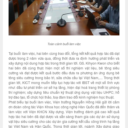
Toàn cảnh buổi làm việc
Tại buổi làm việc, hai bên cùng trao đổi, tổng kết kết quả hợp tác đã dạt
được trong 2 năm vừa qua, đồng thời đưa ra định hướng phát triển và
xây dựng nội dung hợp tác trong thời gian tới. GS. Kihyon Kwon cho biết
hai bên đã cùng thực hiện một số thí nghiệm vật liệu, bê tông siêu
cường và đạt được kết quả bước đầu đưa ra phương án ứng dụng bê
tông siêu cường trong bảo trì, sửa chữa cầu tại Việt Nam,.... Trong thời
gian tới, KICT mong muốn tiếp tục hợp tác với IBST về một số lĩnh vực
như: đầu tư phát triển cơ sở hạ tầng, hiện đại hoá trang thiết bị phòng
thí nghiệm; xây dựng tiêu chuẩn kỹ thuật ứng dụng vật liệu UHPC; hỗ
trợ đào tạo, tổ chức hội thảo, toạ đàm trao đổi kinh nghiệm học thuật.
Phát biểu tại buổi làm việc, Viện trưởng Nguyễn Hồng Hải gửi lời cảm
ơn đoàn công tác Viện Khoa học công nghệ Hàn Quốc đã đến thăm và
làm việc với Viện KHCN Xây dựng. Viện trưởng đánh giá cao kết quả
hợp tác hai bên đã đạt được và sẵn sàng tham gia các dự án sử dụng
vật liệu siêu cường cho các dự án gia cường kết cấu công trình hạ tầng
tại Việt Nam và Hàn Quốc. Trong thời gian tới, ngành Xây dựng giao