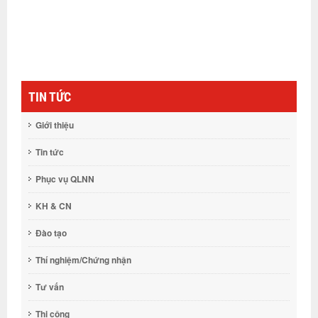
TIN TỨC
Giới thiệu
Tin tức
Phục vụ QLNN
KH & CN
Đào tạo
Thí nghiệm/Chứng nhận
Tư vấn
Thi công