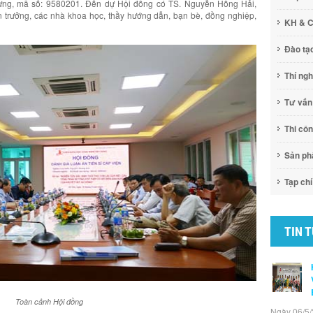
dựng, mã số: 9580201. Đến dự Hội đồng có TS. Nguyễn Hồng Hải,
n trưởng, các nhà khoa học, thầy hướng dẫn, bạn bè, đồng nghiệp,
KH & 
Đào tạ
Thí ng
Tư vấn
Thi cô
Sản p
Tạp chí
TIN 
Toàn cảnh Hội đồng
Ngày 06/5/