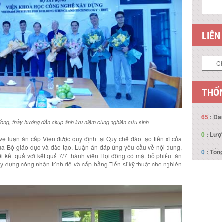
THỐN
65
: Đa
0
: Lượ
0
: Tổng
 đồng, thầy hướng dẫn chụp ảnh lưu niệm cùng nghiên cứu sinh
 vệ luận án cấp Viện được quy định tại Quy chế đào tạo tiến sĩ của
a Bộ giáo dục và đào tạo. Luận án đáp ứng yêu cầu về nội dung,
ới kết quả với kết quả 7/7 thành viên Hội đồng có mặt bỏ phiếu tán
 dựng công nhận trình độ và cấp bằng Tiến sĩ kỹ thuật cho nghiên