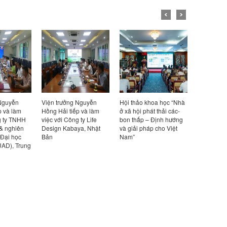
 Nguyễn
Viện trưởng Nguyễn
Hội thảo khoa học “Nhà
Viện trưở
p và làm
Hồng Hải tiếp và làm
ở xã hội phát thải các-
Hồng Hải t
g ty TNHH
việc với Công ty Life
bon thấp – Định hướng
việc với đ
 & nghiên
Design Kabaya, Nhật
và giải pháp cho Việt
Viện Bê t
 Đại học
Bản
Nam”
(UAD), Trung