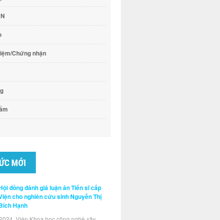
CN
o
hiệm/Chứng nhận
ng
hẩm
TỨC MỚI
Hội đồng đánh giá luận án Tiến sĩ cấp
Viện cho nghiên cứu sinh Nguyễn Thị
Bích Hạnh
2024, Viện Khoa học công nghệ xây