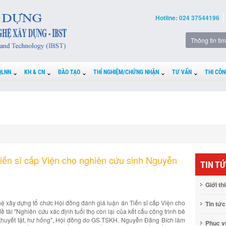
Hotline: 024 37544196
QLNN
KH & CN
ĐÀO TẠO
THÍ NGHIỆM/CHỨNG NHẬN
TƯ VẤN
THI CÔN
iến sĩ cấp Viện cho nghiên cứu sinh Nguyễn
TIN T
Giới th
 xây dựng tổ chức Hội đồng đánh giá luận án Tiến sĩ cấp Viện cho
Tin tức
tài "Nghiên cứu xác định tuổi thọ còn lại của kết cấu công trình bê
 khuyết tật, hư hỏng", Hội đồng do GS.TSKH. Nguyễn Đăng Bích làm
Phục 