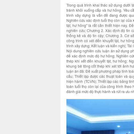
Trong quá trình khai thác sử dụng dưới t
tránh khỏi xuống cấp và hư hỏng. Yêu cầ
trình xây dựng là vấn đề đang được qua
Nghiên cứu xác định tuổi thọ còn lại của 
tật, hư hỏng" là rất cần thiết hiện nay
nghiên cứu; Chương 2. Xác định độ tin cậ
thống kê và độ tin cậy; Chương 3. Cơ sở
công trình có xét đến khuyết tật, hư hỏn
trình xây dựng; Kết luận và kiến nghị; Tài 
Nội dung nghiên cứu luận án sử dụng ph
để xác định mức độ hư hỏng; Nghiên cứu 
thép khi xết đến khuyết tật, hư hỏng; N
khung bê tông cốt thép khi xét tới ảnh 
luận án đã: Đề xuất phương pháp tính toán
cấu; Thiết lập được các thuật toán và quy
hiện hành (TCVN); Thiết lập các bảng tính
toán tuổi thọ còn lại của công trình theo
đánh giá mức độ thực hành và rút ra ưu 