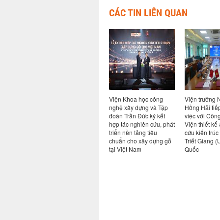
CÁC TIN LIÊN QUAN
giữa Viện
Hội nghị sơ kết thực hiện
Viện Khoa học công
Viện trưởng
 nghệ
nhiệm vụ 6 tháng đầu
nghệ xây dựng và Tập
Hồng Hải tiế
ng ty cổ
năm và triển khai nhiệm
đoàn Trần Đức ký kết
việc với Côn
 an toàn
vụ kế hoạch các tháng
hợp tác nghiên cứu, phát
Viện thiết kế
cuối năm 2026
triển nền tảng tiêu
cứu kiến trúc
chuẩn cho xây dựng gỗ
Triết Giang 
tại Việt Nam
Quốc