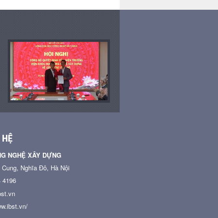
 HỆ
NG NGHỆ XÂY DỰNG
n Cung, Nghĩa Đô, Hà Nội
4 4196
st.vn
w.ibst.vn/