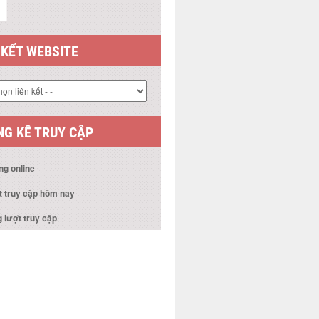
G KÊ TRUY CẬP
ng online
t truy cập hôm nay
 lượt truy cập