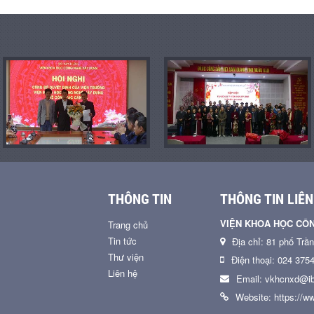
THÔNG TIN
THÔNG TIN LIÊN
VIỆN KHOA HỌC CÔ
Trang chủ
Tin tức
Địa chỉ: 81 phố Trầ
Thư viện
Điện thoại: 024 375
Liên hệ
Email: vkhcnxd@ib
Website: https://ww