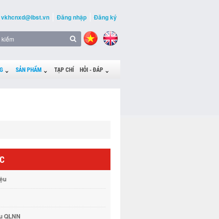
vkhcnxd@ibst.vn
Đăng nhập
Đăng ký
G
SẢN PHẨM
TẠP CHÍ
HỎI - ĐÁP
ỨC
iệu
vụ QLNN