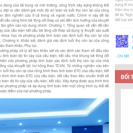
dựng tổ ch
ác động của tải trọng và môi trường, công trình xây dựng không thể
Viện cho n
u đặt ra cần đánh giá mức độ an toàn và tuổi thọ còn lại của công
đề tài "Ng
n tâm nghiên cứu ở cả trong và ngoài nước. Chính vì vậy đề tài
đất loại sé
kết cấu công trình bê tông cốt thép có xét đến ảnh hưởng của khuyết
. Đề tào gồm các nội dung chính: Chương 1. Tổng quan về vấn đề cần
y của cấu kiện kết cấu bê tông cốt thép sử dụng lý thuyết xác suất
 khoa học và phương pháp tính toán xác định tuổi thọ còn lại của
g; Chương 4. Khảo sát, đánh giá xác định tuổi thọ còn lại của công
liệu tham khảo; Phụ lục.
ương pháp xử lý số liệu khảo sát và xác định các tham số đầu vào
tính toán độ tin cậy của cấu kiện, kết cấu nhà khung bê tông cốt
...
Chi tiết
ghiên cứu phương pháp tính toán xác định tuổi thọ còn lại của nhà
hưởng của khuyết tật, hư hỏng theo TCVN. Từ những nghiên cứu trên
 tuổi thọ còn lại của công trình theo tính toán ĐTC của cấu kiện, kết
 trình tính toán ĐTC của cấu kiện, kết cấu theo tiêu chuẩn thiết kế
ĐỐI 
 toán độ tin cậy của cấu kiện, kết cấu; Xây dựng được quy trình tính
 hai phương pháp và áp dụng tính toán trên một công trình cụ thể để
nhược điểm của hai phương pháp.
LIÊN