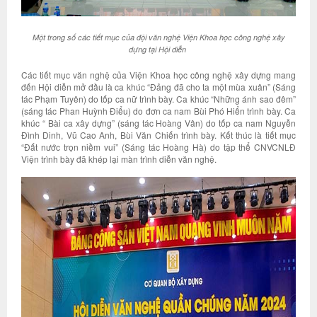
Một trong số các tiết mục của đội văn nghệ Viện
Khoa học công nghệ xây
dựng
tại Hội diễn
Các tiết mục văn nghệ của Viện Khoa học công nghệ xây dựng mang
đến Hội diễn mở đầu là ca khúc “Đảng đã cho ta một mùa xuân” (Sáng
tác Phạm Tuyên) do tốp ca nữ trình bày. Ca khúc “Những ánh sao đêm”
(sáng tác Phan Huỳnh Điểu) do đơn ca nam Bùi Phó Hiển trình bày. Ca
khúc “ Bài ca xây dựng” (sáng tác Hoàng Vân) do tốp ca nam Nguyễn
Đình Dinh, Vũ Cao Anh, Bùi Văn Chiến trình bày. Kết thúc là tiết mục
“Đất nước trọn niềm vui” (Sáng tác Hoàng Hà) do tập thể CNVCNLĐ
Viện trình bày đã khép lại màn trình diễn văn nghệ.