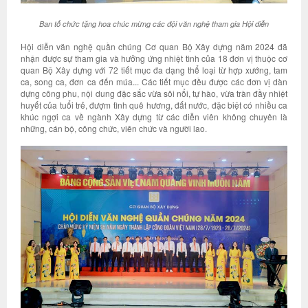
Ban tổ chức tặng hoa chúc mừng các đội văn nghệ tham gia Hội diễn
Hội diễn văn nghệ quần chúng Cơ quan Bộ Xây dựng năm 2024 đã
nhận được sự tham gia và hưởng ứng nhiệt tình của 18 đơn vị thuộc cơ
quan Bộ Xây dựng với 72 tiết mục đa dạng thể loại từ hợp xướng, tam
ca, song ca, đơn ca đến múa... Các tiết mục đều được các đơn vị dàn
dựng công phu, nội dung đặc sắc vừa sôi nổi, tự hào, vừa tràn đầy nhiệt
huyết của tuổi trẻ, đượm tình quê hương, đất nước, đặc biệt có nhiều ca
khúc ngợi ca về ngành Xây dựng từ các diễn viên không chuyên là
những, cán bộ, công chức, viên chức và người lao.