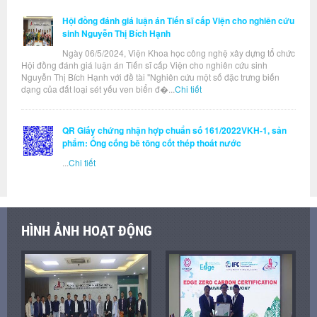
Hội đồng đánh giá luận án Tiến sĩ cấp Viện cho nghiên cứu
sinh Nguyễn Thị Bích Hạnh
Ngày 06/5/2024, Viện Khoa học công nghệ xây dựng tổ chức
Hội đồng đánh giá luận án Tiến sĩ cấp Viện cho nghiên cứu sinh
Nguyễn Thị Bích Hạnh với đề tài "Nghiên cứu một số đặc trưng biến
dạng của đất loại sét yếu ven biển đ�...
Chi tiết
QR Giấy chứng nhận hợp chuẩn số 161/2022VKH-1, sản
phẩm: Ống cống bê tông cốt thép thoát nước
...
Chi tiết
HÌNH ẢNH HOẠT ĐỘNG