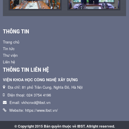
THÔNG TIN
Trang chủ
Tin tức
Thư viện
Liên hệ
THÔNG TIN LIÊN HỆ
VIỆN KHOA HỌC CÔNG NGHỆ XÂY DỰNG
Địa chỉ: 81 phố Trần Cung, Nghĩa Đô, Hà Nội
Điện thoại: 024 3754 4196
Email: vkhcnxd@ibst.vn
Website: https://www.ibst.vn/
© Copyright 2015 Bản quyền thuộc về IBST. Allright reserved.