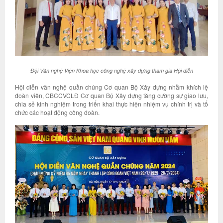
Đội Văn nghệ Viện Khoa học công nghệ xây dựng tham gia Hội diễn
Hội diễn văn nghệ quần chúng Cơ quan Bộ Xây dựng nhằm khích lệ
đoàn viên, CBCCVCLĐ Cơ quan Bộ Xây dựng tăng cường sự giao lưu,
chia sẻ kinh nghiệm trong triển khai thực hiện nhiệm vụ chính trị và tổ
chức các hoạt động công đoàn.