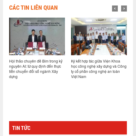
CÁC TIN LIÊN QUAN
ỷ
Ký kết hợp tác giữa Viện Khoa
Hội nghị sơ kết thực hiện nhiệm
V
học công nghệ xây dựng và Công
vụ 6 tháng đầu năm và triển khai
d
ty cổ phần công nghệ an toàn
nhiệm vụ kế hoạch các tháng
h
Việt Nam
cuối năm 2026
n
g
TIN TỨC