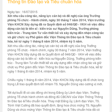
Thông tin Đào tạo và Tiêu chuẩn hóa
Ngày tạo : 16/07/2015
Xét nhu cầu công tác, năng lực cán bộ và đề nghị của ông Trưởng
phòng Tổ chức - Hành chính, ngày 30 tháng 7 năm 2014, Viện trưởng
Viện KHCN Xây dựng đã ra Quyết định số 946/QĐ - VKH về việc điều
động cán bộ là tiến sĩ - kiến trúc sư Nguyễn Dũng, Trưởng phòng
kiến trúc - Trung tâm Tư vấn thiết kế và xây dựng đến nhận công tác
và giữ chức vụ Phó giám đốc Viện Thông tin Đào tạo & Tiêu chuẩn
hóa, kể từ ngày 1 tháng 8 năm 2014, nhiệm kỳ 5 năm.
Xét nhu cầu công tác, năng lực cán bộ và đề nghị của ông Trưởng
phòng Tổ chức - Hành chính, ngày 30 tháng 7 năm 2014, Viện trưởng
Viện KHCN Xây dựng đã ra Quyết định số 946/QĐ - VKH về việc điều
động cán bộ là tiến sĩ - kiến trúc sư Nguyễn Dũng, Trưởng phòng kiến
trúc - Trung tâm Tư vấn thiết kế và xây dựng đến nhận công tác và giữ
chức vụ Phó giám đốc Viện Thông tin Đào tạo & Tiêu chuẩn hóa, kể từ
ngày 1 tháng 8 năm 2014, nhiệm kỳ 5 năm.
Chiều ngày 1 tháng 8 năm 2014, Viện KHCN Xây dựng đã tổ chức long
trọng Lễ trao quyết định bổ nhiệm TS. Nguyễn Dũng vào cương vị mới.
Tới dự buổi lễ có các đồng chí trong Đảng ủy Lãnh đạo Viện, Trưởng
phòng Tổ chức hành chính và đông đủ CBCNV của Viện Thông Thông
tin Đào tạo &Tiêu chuẩn hóa. Thay mặt Đảng ủy, Lãnh đạo Viện, TS.
Trịnh Việt Cường đã trao quyết định, tặng hoa chúc mừng TS. Nguyễn
Dũng và chúc mừng Viện Thông tin Đào tạo & Tiêu chuẩn hóa đã có