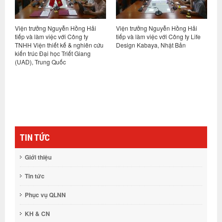
Viện trưởng Nguyễn Hồng Hải
Viện trưởng Nguyễn Hồng Hải
H
ết
tiếp và làm việc với Công ty
tiếp và làm việc với Công ty Life
p
TNHH Viện thiết kế & nghiên cứu
Design Kabaya, Nhật Bản
h
ng
kiến trúc Đại học Triết Giang
N
(UAD), Trung Quốc
TIN TỨC
Giới thiệu
Tin tức
Phục vụ QLNN
KH & CN