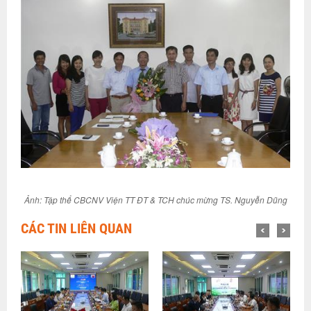
Ảnh: Tập thể CBCNV Viện TT ĐT & TCH chúc mừng TS. Nguyễn Dũng
CÁC TIN LIÊN QUAN