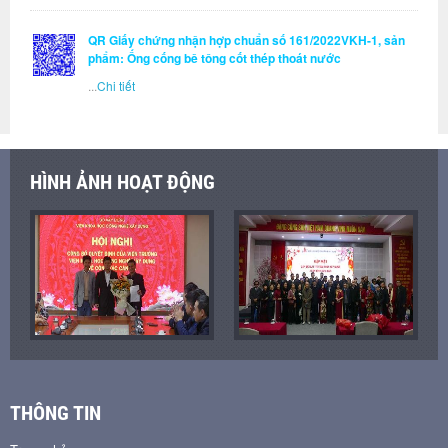
QR Giấy chứng nhận hợp chuẩn số 161/2022VKH-1, sản
phẩm: Ống cống bê tông cốt thép thoát nước
...
Chi tiết
HÌNH ẢNH HOẠT ĐỘNG
THÔNG TIN