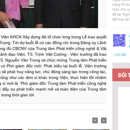
dựng tổ ch
Viện cho n
đề tài "Ng
đất loại sé
Viện KHCN Xây dựng đã tổ chức long trọng Lễ trao quyết
Trọng. Tới dự buỗi lễ có các đồng chí trong Đảng ủy Lãnh
đông đủ CBCNV của Trung tâm Phát triển công nghệ & Vật
...
Chi tiết
ãnh đạo Viện, TS. Trịnh Việt Cường - Viện trưởng đã trao
hS. Nguyễn Văn Trọng và chúc mừng Trung tâm Phát triển
có Phó giám đốc mới. Phát biểu tại buổi lễ, Viện trưởng
ẽ phát huy năng lực, chủ động sáng tạo trong công tác,
ĐỐI 
ũng như các đơn vị khác trong Viện, thực hiện tốt nhiệm
g vị mới là Phó giám đốc Trung tâm Phát triển công nghệ
c đẩy sự phát triển mạnh mẽ và toàn diện của Trung tâm
rong thời gian tới.