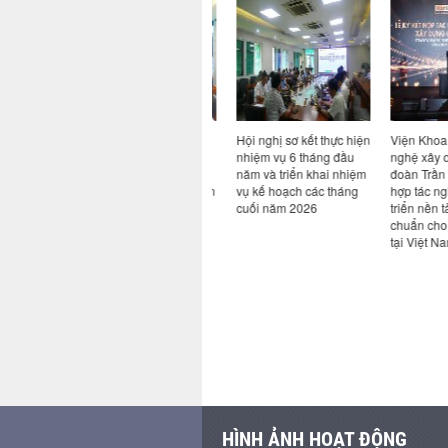
n đề Bim
Ký kết hợp tác giữa Viện
Hội nghị sơ kết thực hiện
Viện Khoa h
AI: từ
Khoa học công nghệ
nhiệm vụ 6 tháng đầu
nghệ xây dựn
ực tiễn
xây dựng và Công ty cổ
năm và triển khai nhiệm
đoàn Trần Đứ
ngành
phần công nghệ an toàn
vụ kế hoạch các tháng
hợp tác nghi
Việt Nam
cuối năm 2026
triển nền tản
chuẩn cho x
tại Việt Nam
HÌNH ẢNH HOẠT ĐỘNG