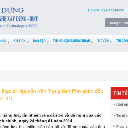
Hotline: 024 37544196
QLNN
KH & CN
ĐÀO TẠO
THÍ NGHIỆM/CHỨNG NHẬN
TƯ VẤN
THI CÔN
m thạc sĩ Nguyễn Văn Trọng làm Phó giám đốc
TIN T
 VLXD
Giới th
, năng lực, tín nhiệm của cán bộ và đề nghị của các
Tin tức
h chính, ngày 24 tháng 01 năm 2014
Phục 
 năng lực, tín nhiệm của cán bộ và đề nghị của các ông