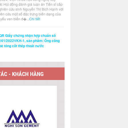
ức Hội đồng đánh giá luận án Tiến sĩ cấp
ghiên cứu sinh Nguyễn Thị Bích Hạnh với
hiên cứu một số đặc trưng biến dạng của
t yếu ven biển đ�...
Chi tiết
QR Giấy chứng nhận hợp chuẩn số
161/2022VKH-1, sản phẩm: Ống cống
bê tông cốt thép thoát nước
TÁC - KHÁCH HÀNG