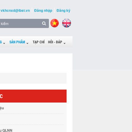
vkhcnxd@ibst.vn
Đăng nhập
Đăng ký
G
SẢN PHẨM
TẠP CHÍ
HỎI - ĐÁP
ỨC
iệu
vụ QLNN