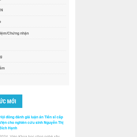
CN
o
hiệm/Chứng nhận
ng
hẩm
TỨC MỚI
Hội đồng đánh giá luận án Tiến sĩ cấp
Viện cho nghiên cứu sinh Nguyễn Thị
Bích Hạnh
2024, Viện Khoa học công nghệ xây