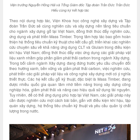
Viện trưởng Nguyễn Hồng Hải và Tổng Giám đốc Tập đoàn Trần Đức Trần Đức
Hiếu cùng ký kết hợp tác
Theo nội dung hợp tác, Viện Khoa học công nghệ xây dựng và Tập
đoàn Trần Đức sẽ cùng nghiên cứu và xây dựng nền tảng tiêu chuẩn
cho ngành xây dựng gỗ tại Việt Nam, đồng thời thúc đẩy nghiên cứu,
ứng dụng và phát triển Mass Timber. Trọng tâm hợp tác bao gồm hoàn
thiện hệ thống tiêu chuẩn kỹ thuật cho kết cấu gỗ; triển khai các nghiên
cứu chuyên sâu về khả năng ứng dụng CLT và Glulam trong điều kiện
khí hậu Việt Nam; đồng thời thúc đẩy việc ứng dụng các giải pháp vật
liệu xanh nhằm góp phần giảm phát thải carbon trong ngành Xây dựng.
Trong bối cảnh ngành Xây dựng đang đứng trước yêu cầu chuyển đổi
theo hướng xanh, bền vững và giảm phát thải carbon, việc nghiên cứu,
phát triển các giải pháp vật liệu và công nghệ xây dựng mới có ý nghĩa
thiết thực. Các hệ kết cấu gỗ kỹ thuật, đặc biệt là Mass Timber, đang
được nhiều quốc gia quan tâm nhờ tiềm năng trong xây dựng công
nghiệp hóa, giảm phát thải và nâng cao hiệu quả sử dụng tài nguyên.
Tuy nhiên, để có thể ứng dụng phù hợp tại Việt Nam, các giải pháp này
cần được nghiên cứu một cách bài bản, gắn với điều kiện khí hậu, tập
quán xây dựng, hệ thống tiêu chuẩn kỹ thuật và yêu cầu quản lý chất
lượng trong nước.