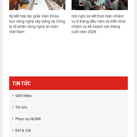
ỷ
Ký kết hợp tác giữa Viện Khoa
Hội nghị sơ kết thực hiện nhiệm
V
học công nghệ xây dựng và Công
vụ 6 tháng đầu năm và triển khai
t
ty cổ phần công nghệ an toàn
nhiệm vụ kế hoạch các tháng
T
Việt Nam
cuối năm 2026
k
(
TIN TỨC
Giới thiệu
Tin tức
Phục vụ QLNN
KH & CN