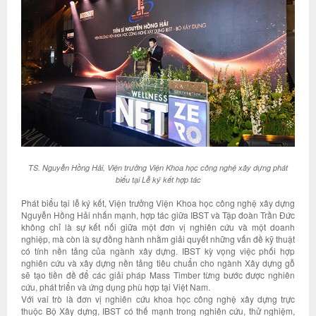
TS. Nguyễn Hồng Hải, Viện trưởng Viện Khoa học công nghệ xây dựng phát
biểu tại Lễ ký kết hợp tác
Phát biểu tại lễ ký kết, Viện trưởng Viện Khoa học công nghệ xây dựng
Nguyễn Hồng Hải nhấn mạnh, hợp tác giữa IBST và Tập đoàn Trần Đức
không chỉ là sự kết nối giữa một đơn vị nghiên cứu và một doanh
nghiệp, mà còn là sự đồng hành nhằm giải quyết những vấn đề kỹ thuật
có tính nền tảng của ngành xây dựng. IBST kỳ vọng việc phối hợp
nghiên cứu và xây dựng nền tảng tiêu chuẩn cho ngành Xây dựng gỗ
sẽ tạo tiền đề để các giải pháp Mass Timber từng bước được nghiên
cứu, phát triển và ứng dụng phù hợp tại Việt Nam.
Với vai trò là đơn vị nghiên cứu khoa học công nghệ xây dựng trực
thuộc Bộ Xây dựng, IBST có thế mạnh trong nghiên cứu, thử nghiệm,