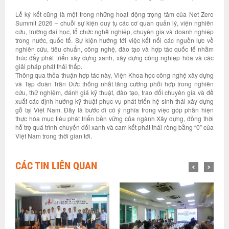
Lễ ký kết cũng là một trong những hoạt động trọng tâm của Net Zero
Summit 2026 – chuỗi sự kiện quy tụ các cơ quan quản lý, viện nghiên
cứu, trường đại học, tổ chức nghề nghiệp, chuyên gia và doanh nghiệp
trong nước, quốc tế. Sự kiện hướng tới việc kết nối các nguồn lực về
nghiên cứu, tiêu chuẩn, công nghệ, đào tạo và hợp tác quốc tế nhằm
thúc đẩy phát triển xây dựng xanh, xây dựng công nghiệp hóa và các
giải pháp phát thải thấp.
Thông qua thỏa thuận hợp tác này, Viện Khoa học công nghệ xây dựng
và Tập đoàn Trần Đức thống nhất tăng cường phối hợp trong nghiên
cứu, thử nghiệm, đánh giá kỹ thuật, đào tạo, trao đổi chuyên gia và đề
xuất các định hướng kỹ thuật phục vụ phát triển hệ sinh thái xây dựng
gỗ tại Việt Nam. Đây là bước đi có ý nghĩa trong việc góp phần hiện
thực hóa mục tiêu phát triển bền vững của ngành Xây dựng, đồng thời
hỗ trợ quá trình chuyển đổi xanh và cam kết phát thải ròng bằng “0” của
Việt Nam trong thời gian tới.
CÁC TIN LIÊN QUAN