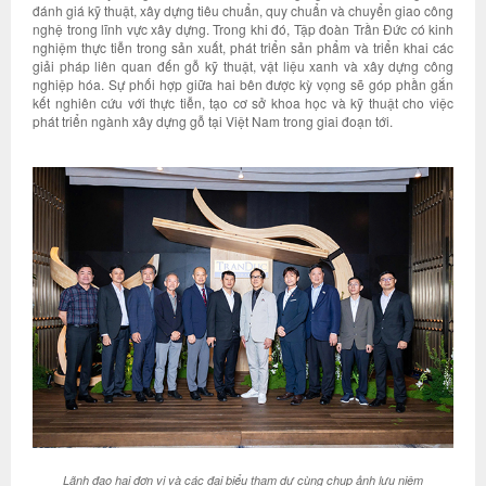
đánh giá kỹ thuật, xây dựng tiêu chuẩn, quy chuẩn và chuyển giao công
nghệ trong lĩnh vực xây dựng. Trong khi đó, Tập đoàn Trần Đức có kinh
nghiệm thực tiễn trong sản xuất, phát triển sản phẩm và triển khai các
giải pháp liên quan đến gỗ kỹ thuật, vật liệu xanh và xây dựng công
nghiệp hóa. Sự phối hợp giữa hai bên được kỳ vọng sẽ góp phần gắn
kết nghiên cứu với thực tiễn, tạo cơ sở khoa học và kỹ thuật cho việc
phát triển ngành xây dựng gỗ tại Việt Nam trong giai đoạn tới.
Lãnh đạo hai đơn vị và các đại biểu tham dự cùng chụp ảnh lưu niệm