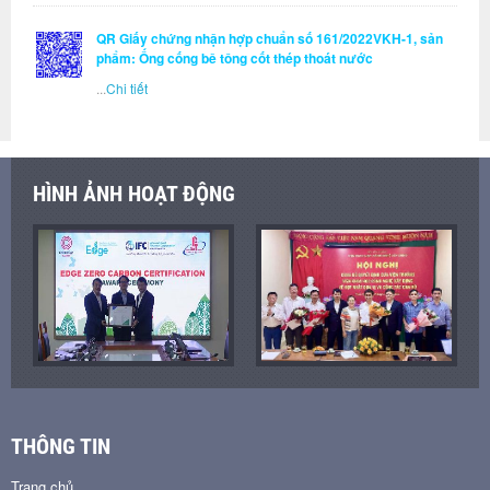
QR Giấy chứng nhận hợp chuẩn số 161/2022VKH-1, sản
phẩm: Ống cống bê tông cốt thép thoát nước
...
Chi tiết
HÌNH ẢNH HOẠT ĐỘNG
THÔNG TIN
Trang chủ