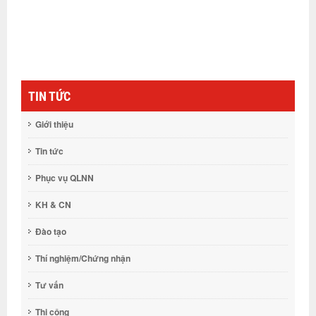
TIN TỨC
Giới thiệu
Tin tức
Phục vụ QLNN
KH & CN
Đào tạo
Thí nghiệm/Chứng nhận
Tư vấn
Thi công