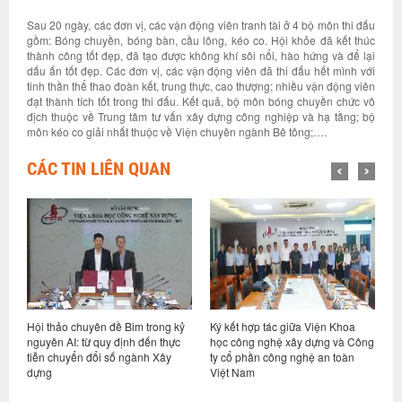
Sau 20 ngày, các đơn vị, các vận động viên tranh tài ở 4 bộ môn thi đấu
gồm: Bóng chuyền, bóng bàn, cầu lông, kéo co. Hội khỏe đã kết thúc
thành công tốt đẹp, đã tạo được không khí sôi nổi, hào hứng và để lại
dấu ấn tốt đẹp. Các đơn vị, các vận động viên đã thi đấu hết mình với
tinh thần thể thao đoàn kết, trung thực, cao thượng; nhiều vận động viên
đạt thành tích tốt trong thi đấu. Kết quả, bộ môn bóng chuyền chức vô
địch thuộc về Trung tâm tư vấn xây dựng công nghiệp và hạ tầng; bộ
môn kéo co giải nhất thuộc về Viện chuyên ngành Bê tông;….
CÁC TIN LIÊN QUAN
t
Hội thảo chuyên đề Bim trong kỷ
Ký kết hợp tác giữa Viện Khoa
H
hệ
nguyên AI: từ quy định đến thực
học công nghệ xây dựng và Công
v
tiễn chuyển đổi số ngành Xây
ty cổ phần công nghệ an toàn
n
dựng
Việt Nam
c