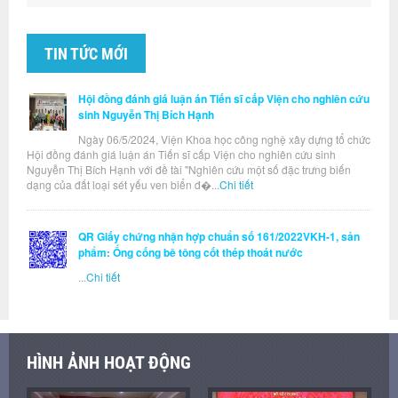
TIN TỨC MỚI
Hội đồng đánh giá luận án Tiến sĩ cấp Viện cho nghiên cứu
sinh Nguyễn Thị Bích Hạnh
Ngày 06/5/2024, Viện Khoa học công nghệ xây dựng tổ chức
Hội đồng đánh giá luận án Tiến sĩ cấp Viện cho nghiên cứu sinh
Nguyễn Thị Bích Hạnh với đề tài "Nghiên cứu một số đặc trưng biến
dạng của đất loại sét yếu ven biển đ�...
Chi tiết
QR Giấy chứng nhận hợp chuẩn số 161/2022VKH-1, sản
phẩm: Ống cống bê tông cốt thép thoát nước
...
Chi tiết
HÌNH ẢNH HOẠT ĐỘNG