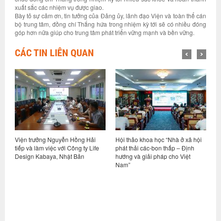
xuất sắc các nhiệm vụ được giao.
Bày tỏ sự cảm ơn, tin tưởng của Đảng ủy, lãnh đạo Viện và toàn thể cán
bộ trung tâm, đồng chí Thắng hứa trong nhiệm kỳ tới sẽ có nhiều đóng
góp hơn nữa giúp cho trung tâm phát triển vững mạnh và bền vững.
CÁC TIN LIÊN QUAN
Viện trưởng Nguyễn Hồng Hải
Hội thảo khoa học “Nhà ở xã hội
V
tiếp và làm việc với Công ty Life
phát thải các-bon thấp – Định
t
u
Design Kabaya, Nhật Bản
hướng và giải pháp cho Việt
V
Nam”