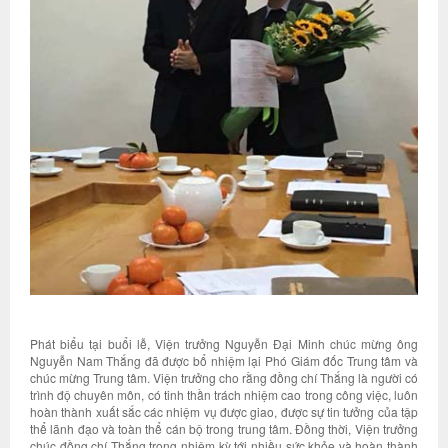
Phát biểu tại buổi lễ, Viện trưởng Nguyễn Đại Minh chúc mừng ông
Nguyễn Nam Thắng đã được bổ nhiệm lại Phó Giám đốc Trung tâm và
chúc mừng Trung tâm. Viện trưởng cho rằng đồng chí Thắng là người có
trình độ chuyên môn, có tinh thần trách nhiệm cao trong công việc, luôn
hoàn thành xuất sắc các nhiệm vụ được giao, được sự tin tưởng của tập
thể lãnh đạo và toàn thể cán bộ trong trung tâm. Đồng thời, Viện trưởng
chúc đồng chí Thắng trong nhiệm kỳ tới nhiều sức khỏe và hoàn thành