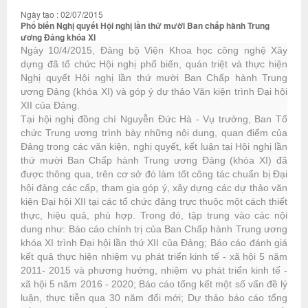
Ngày tạo : 02/07/2015
Phổ biến Nghị quyết Hội nghị lần thứ mười Ban chấp hành Trung
ương Đảng khóa XI
Ngày 10/4/2015, Đảng bộ Viện Khoa học công nghệ Xây
dựng đã tổ chức Hội nghị phổ biến, quán triệt và thực hiện
Nghị quyết Hội nghị lần thứ mười Ban Chấp hành Trung
ương Đảng (khóa XI) và góp ý dự thảo Văn kiện trình Đại hội
XII của Đảng.
Tại hội nghị đồng chí Nguyễn Đức Hà - Vụ trưởng, Ban Tổ
chức Trung ương trình bày những nội dung, quan điểm của
Đảng trong các văn kiện, nghị quyết, kết luận tại Hội nghị lần
thứ mười Ban Chấp hành Trung ương Đảng (khóa XI) đã
được thông qua, trên cơ sở đó làm tốt công tác chuẩn bị Đại
hội đảng các cấp, tham gia góp ý, xây dựng các dự thảo văn
kiện Đại hội XII tại các tổ chức đảng trực thuộc một cách thiết
thực, hiệu quả, phù hợp. Trong đó, tập trung vào các nội
dung như: Báo cáo chính trị của Ban Chấp hành Trung ương
khóa XI trình Đại hội lần thứ XII của Đảng; Báo cáo đánh giá
kết quả thực hiện nhiệm vụ phát triển kinh tế - xã hội 5 năm
2011- 2015 và phương hướng, nhiệm vụ phát triển kinh tế -
xã hội 5 năm 2016 - 2020; Báo cáo tổng kết một số vấn đề lý
luận, thực tiễn qua 30 năm đổi mới; Dự thảo báo cáo tổng