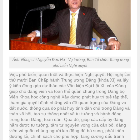
Ảnh: Đồng chí Nguyễn Đức Hà - Vụ trưởng, Ban Tổ chức Trung ương
phổ biến Nghị quyết
Việc phổ biến, quán triệt và thực hiện Nghị quyết Hội nghị lần
thứ mười Ban Chấp hành Trung ương Đảng (khóa XI) và lấy
ý kiến đóng góp dự thảo các Văn kiện Đại hội XII của Đảng
giúp cho đảng viên và toàn thể quần chúng trong Đảng bộ
Viện Khoa học công nghệ Xây dựng phát huy trí tuệ tập thể,
tham gia quyết định những vấn đề quan trọng của Đảng và
đất nước, thông qua đó phát huy tính dân chủ trong Đảng và
toàn xã hội, tạo sự thống nhất về tư tưởng và hành động
trong toàn Đảng, toàn dân. Qua đó, giúp các cấp ủy đảng
nắm được tư tưởng, tâm tư nguyện vọng của cán bộ, đảng
viên và quần chúng người lao động để bổ sung, phát triển
đường lối, chính sách cho phù hợp, tăng cường đấu tranh