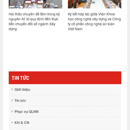
t
Hội thảo chuyên đề Bim trong kỷ
Ký kết hợp tác giữa Viện Khoa
H
hệ
nguyên AI: từ quy định đến thực
học công nghệ xây dựng và Công
v
tiễn chuyển đổi số ngành Xây
ty cổ phần công nghệ an toàn
n
dựng
Việt Nam
c
TIN TỨC
Giới thiệu
Tin tức
Phục vụ QLNN
KH & CN