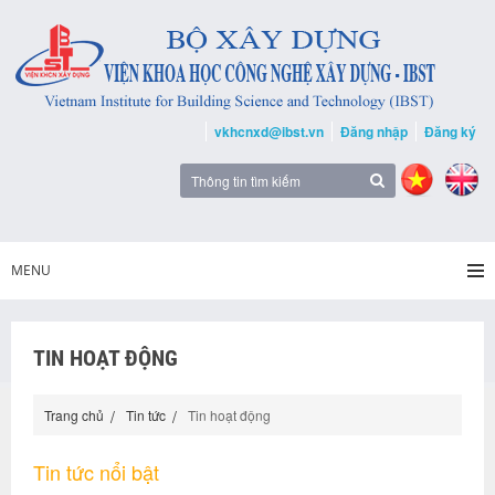
vkhcnxd@ibst.vn
Đăng nhập
Đăng ký
MENU
TIN HOẠT ĐỘNG
Trang chủ
Tin tức
Tin hoạt động
Tin tức nổi bật