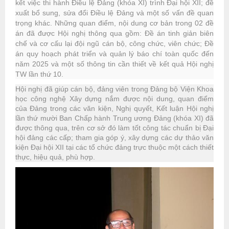
kết việc thi hành Điều lệ Đảng (khóa XI) trình Đại hội XII; đề
xuất bổ sung, sửa đổi Điều lệ Đảng và một số vấn đề quan
trọng khác. Những quan điểm, nội dung cơ bản trong 02 đề
án đã được Hội nghị thông qua gồm: Đề án tinh giản biên
chế và cơ cấu lại đội ngũ cán bộ, công chức, viên chức; Đề
án quy hoạch phát triển và quản lý báo chí toàn quốc đến
năm 2025 và một số thông tin cần thiết về kết quả Hội nghị
TW lần thứ 10.
Hội nghị đã giúp cán bộ, đảng viên trong Đảng bộ Viện Khoa
học công nghệ Xây dựng nắm được nội dung, quan điểm
của Đảng trong các văn kiện, Nghị quyết, Kết luận Hội nghị
lần thứ mười Ban Chấp hành Trung ương Đảng (khóa XI) đã
được thông qua, trên cơ sở đó làm tốt công tác chuẩn bị Đại
hội đảng các cấp; tham gia góp ý, xây dựng các dự thảo văn
kiện Đại hội XII tại các tổ chức đảng trực thuộc một cách thiết
thực, hiệu quả, phù hợp.