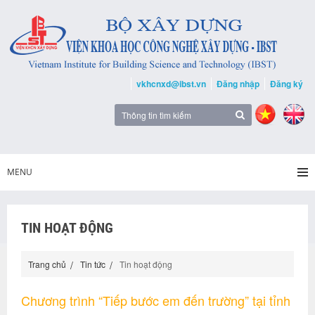
vkhcnxd@ibst.vn
Đăng nhập
Đăng ký
MENU
TIN HOẠT ĐỘNG
Trang chủ
Tin tức
Tin hoạt động
Chương trình “Tiếp bước em đến trường” tại tỉnh