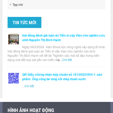
Tạp chí
TIN TỨC MỚI
Hội đồng đánh giá luận án Tiến sĩ cấp Viện cho nghiên cứu
sinh Nguyễn Thị Bích Hạnh
Ngày 06/5/2024, Viện Khoa học công nghệ xây dựng tổ chức
Hội đồng đánh giá luận án Tiến sĩ cấp Viện cho nghiên cứu sinh
Nguyễn Thị Bích Hạnh với đề tài "Nghiên cứu một số đặc trưng biến
dạng của đất loại sét yếu ven biển đ�...
Chi tiết
QR Giấy chứng nhận hợp chuẩn số 161/2022VKH-1, sản
phẩm: Ống cống bê tông cốt thép thoát nước
...
Chi tiết
HÌNH ẢNH HOẠT ĐỘNG