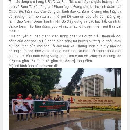
Tè, các đồng chí trong UBND xã Bum Tở, các thầy cô giáo trường mầm
non xã Bum Tở và đồng chí Phạm Ngọc Đang phó bí thư tỉnh đoàn Lai
Châu tiếp thân mật. Các đồng chí lãnh đạo xã Bum Tở cũng như thầy và
trò trường mầm non xã Bum Tở gửi lời cảm ơn sâu sắc đến Đảng ủy,
lãnh đạo Viện, Đoàn thanh niên Bộ Xây dựng và các tập thể, cá nhân
đã có lòng hảo tâm đóng góp vì các cháu ở huyện miền núi tỉnh Lai
Châu.
Qua chuyến đi, các thành viên trong đoàn đã được hiểu thêm về đời
sống của dân tộc La Hủ đang sinh sống tại huyện Mường Tè, thấu hiểu
sự khó khăn của các cháu ở các bản xa. Những món quà tuy nhỏ bé
nhưng giúp cho thầy và trò trường Mầm non xã Bum Tở phần nào xua đi
cái giá rét của mùa đông vùng cao. Bên cạnh đó, chuyến đi cũng tạo
được sự giao lưu, đoàn kết giữa các đơn vị trong Viện.
Một số hình ảnh của chuyến đi: