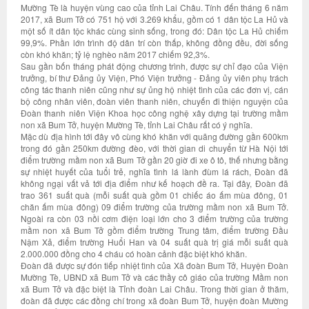
Mường Tè là huyện vùng cao của tỉnh Lai Châu. Tính đến tháng 6 năm
2017, xã Bum Tở có 751 hộ với 3.269 khẩu, gồm có 1 dân tộc La Hủ và
một số ít dân tộc khác cùng sinh sống, trong đó: Dân tộc La Hủ chiếm
99,9%. Phần lớn trình độ dân trí còn thấp, không đồng đều, đời sống
còn khó khăn; tỷ lệ nghèo năm 2017 chiếm 92,3%.
Sau gần bốn tháng phát động chương trình, được sự chỉ đạo của Viện
trưởng, bí thư Đảng ủy Viện, Phó Viện trưởng - Đảng ủy viên phụ trách
công tác thanh niên cũng như sự ủng hộ nhiệt tình của các đơn vị, cán
bộ công nhân viên, đoàn viên thanh niên, chuyến đi thiện nguyện của
Đoàn thanh niên Viện Khoa học công nghệ xây dựng tại trường mầm
non xã Bum Tở, huyện Mường Tè, tỉnh Lai Châu rất có ý nghĩa.
Mặc dù địa hình tới đây vô cùng khó khăn với quãng đường gần 600km
trong đó gần 250km đường đèo, với thời gian di chuyển từ Hà Nội tới
điểm trường mầm non xã Bum Tở gần 20 giờ đi xe ô tô, thế nhưng bằng
sự nhiệt huyết của tuổi trẻ, nghĩa tình lá lành đùm lá rách, Đoàn đã
không ngại vất vả tới địa điểm như kế hoạch đề ra. Tại đây, Đoàn đã
trao 361 suất quà (mỗi suất quà gồm 01 chiếc áo ấm mùa đông, 01
chăn ấm mùa đông) 09 điểm trường của trường mầm non xã Bum Tở.
Ngoài ra còn 03 nồi cơm điện loại lớn cho 3 điểm trường của trường
mầm non xã Bum Tở gồm điểm trường Trung tâm, điểm trường Đầu
Nậm Xả, điểm trường Huổi Han và 04 suất quà trị giá mỗi suất quà
2.000.000 đồng cho 4 cháu có hoàn cảnh đặc biệt khó khăn.
Đoàn đã được sự đón tiếp nhiệt tình của Xã đoàn Bum Tở, Huyện Đoàn
Mường Tè, UBND xã Bum Tở và các thầy cô giáo của trường Mầm non
xã Bum Tở và đặc biệt là Tỉnh đoàn Lai Châu. Trong thời gian ở thăm,
đoàn đã được các đồng chí trong xã đoàn Bum Tở, huyện đoàn Mường