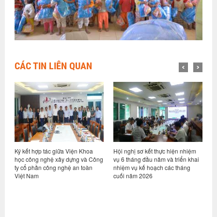
CÁC TIN LIÊN QUAN
ỷ
Ký kết hợp tác giữa Viện Khoa
Hội nghị sơ kết thực hiện nhiệm
V
học công nghệ xây dựng và Công
vụ 6 tháng đầu năm và triển khai
d
ty cổ phần công nghệ an toàn
nhiệm vụ kế hoạch các tháng
h
Việt Nam
cuối năm 2026
n
g