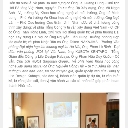
Đến dự buổi lễ, về phía Bộ Xây dựng có Ông Lê Quang Hùng - Chủ tịch
Hội Bê tông Việt Nam, nguyên Thứ trưởng Bộ Xây dựng, Ông Vũ Ngọc
Anh - Vụ trưởng Vụ Khoa học công nghệ và môi trường, Ông Lê Minh
Long – Phó Vụ trưởng Vụ Khoa học công nghệ và môi trường, Ông Ngô
Lâm – Phó Cục trưởng Cục Giám định Nhà nước về chất lượng công
trình xây dựng; về phía Tổng Công ty tư vấn xây dựng Việt Nam - CTCP
có Ông Thân Hồng Linh, Chủ tịch Hội đồng quản trị; về phía trường Đại
học Xây dựng Hà Nội có Ông Nguyễn Tiến Dũng, Trưởng phòng Hợp
tác quốc tế; về phía Nhật Bản có Ông Takeo NAKAJIMA -
Trưởng Văn
phòng Đại diện hợp tác thương mại tại Hà Nội,
Ông
Phan
Lê
Bình
- Đ
ại
diện văn phòng JICA tại Việt Nam,
ông KUBOTA KENTARO - Tổng
Giám đốc Công ty Life Design Kabaya, Ông Phan Hữu Duy Quốc - Cố
vấn,
Chủ tịch
HĐQT Sagosan
Group... Về phía Viện Khoa học công
nghệ xây dựng (IBST) có Ông Nguyễn Hồng Hải – Bí thư Đảng ủy, Viện
trưởng; Lãnh đạo Viện; và các chuyên gia, quản lý cấp cao của Công ty
Life Design Kabaya, các đơn vị, thành viên quản lý dự án, tư vấn thiết
kế, tư vấn giám sát, đơn vị vận hành và các cá nhân đã góp phần hoàn
thành Nhà mẫu.