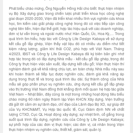
Phát biểu chào mừng, Ông Nguyễn Hồng Hải cho biết: thực hiện nhiệm
vụ Bộ Xây dựng giao trong chiến lược phát triển khoa học công nghệ
giai đoạn 2020-2030, Viện đã triển khai nhiều lĩnh vực nghiên cứu khoa
học, tìm kiếm các giải pháp công nghệ trong đó có việc tiếp cận công
nghệ tiên tiến, hiện đại thế giới; hợp tác hiệu quả với các doanh nghiệp,
đơn vị tư vấn trong và ngoài nước như: Hàn Quốc, Úc, Hoa Kỳ,… Trong
quá trình tìm hiểu, hợp tác với Công ty Life Design Kabaya về sử dụng
kết cấu gỗ lắp ghép, Viện thấy vật liệu đó có nhiều ưu điểm như tiết
kiệm năng lượng, giảm khí thải CO2, phù hợp với Việt Nam. Tháng
4/2023, IBST và Công ty Life Design Kabaya đã ký biên bản ghi nhớ
hợp tác trong đó có lắp dựng Nhà mẫu - kết cấu gỗ lắp ghép, trong đó
Công ty thực hiện việc sản xuất, lắp dựng kết cấu gỗ; Viện thực hiện thí
nghiệm đánh giá về khả năng chịu lực, an toàn cháy. Nhà mẫu này sau
khi hoàn thành sẽ tiếp tục được nghiên cứu, đánh giá khả năng áp
dụng trong thực tế và trong quá trình lâu dài. Sự thành công của Nhà
mẫu sẽ góp phần phục vụ nghiên cứu, ứng dụng kết cấu gỗ lắp ghép
vào thị trường Việt Nam đồng thời khẳng định mối quan hệ hợp tác giữa
Việt Nam – Nhật Bản, đây cũng là một trong những hoạt động tiêu biểu
chào mừng 60 năm ngày thành lập Viện KHCN Xây dựng. Viện trưởng
đã gửi lời cảm ơn sự lãnh đạo, chỉ đạo của Lãnh đạo Bộ XD, sự giúp đỡ
của Vụ KHCN&MT, Vụ Hợp tác quốc tế, Cục Giám định NN về chất
lượng CTXD, Cục QL Hoạt động xây dựng; sự nhiệt tình, cố gắng trong
suốt quá trình lắp dựng, nghiên cứu của Công ty Life Design Kabaya;
sự phối hợp của các đơn vị thực hiện; các đơn vị, cá nhân trong Viện
thực hiện nhiệm vụ nghiên cứu, thiết kế, giám sát, quản lý.