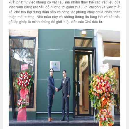
xuất phát từ việc không có vật liệu mà nhằm thay thế các vật liệu của
Việt Nam bằng kết cấu gỗ hướng tới giảm thiểu khí cacbon và việc thiết
kế, chế tạo lắp dựng đảm bảo về công tác phòng cháy chữa cháy, thân
thiện môi trường. Nhà mẫu này và những thông tin tổng thể về kết cấu
gỗ lắp ghép là minh chứng để giới thiệu đến các Chủ đầu tư.