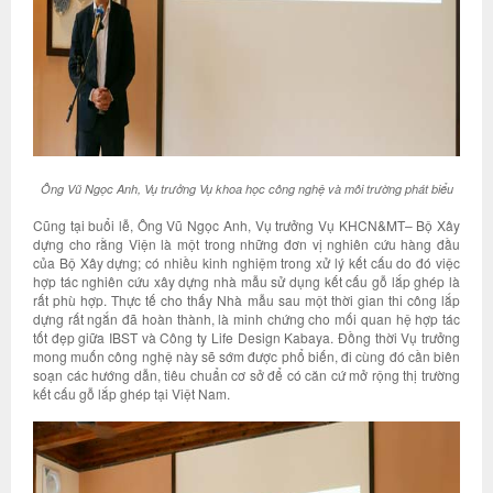
Ông Vũ Ngọc Anh, Vụ trưởng Vụ khoa học công nghệ và môi trường phát biểu
Cũng tại buổi lễ, Ông Vũ Ngọc Anh, Vụ trưởng Vụ KHCN&MT– Bộ Xây
dựng cho rằng Viện là một trong những đơn vị nghiên cứu hàng đầu
của Bộ Xây dựng; có nhiều kinh nghiệm trong xử lý kết cấu do đó việc
hợp tác nghiên cứu xây dựng nhà mẫu sử dụng kết cấu gỗ lắp ghép là
rất phù hợp. Thực tế cho thấy Nhà mẫu sau một thời gian thi công lắp
dựng rất ngắn đã hoàn thành, là minh chứng cho mối quan hệ hợp tác
tốt đẹp giữa IBST và Công ty Life Design Kabaya. Đồng thời Vụ trưởng
mong muốn công nghệ này sẽ sớm được phổ biến, đi cùng đó cần biên
soạn các hướng dẫn, tiêu chuẩn cơ sở để có căn cứ mở rộng thị trường
kết cấu gỗ lắp ghép tại Việt Nam.