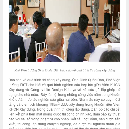
Phó Viện trưởng Đinh Quốc Dân báo cáo về quá trình thi công xây dựng
Báo cáo về quá trình thi công xây dựng, Ông Đinh Quốc Dân, Phó Viện
trưởng IBST cho biết về quá trình nghiên cứu hợp tác giữa Viện KHCN
Xây dựng và Công ty Life Design Kabaya về kết cấu gỗ lắp ghép sử
dụng cho nhà mẫu. Đây là một trong những công việc nằm trong khuôn
khổ dự án hợp tác nghiên cứu giữa hai bên. Nhà mẫu này có quy mô 2
2
tầng và diện tích khoảng 195m
được xây dựng trong khuôn viên Viện
KHCN Xây dựng. Trong quá trình thi công lắp dựng, toàn bộ các chi tiết
liên kết phía trên mặt móng được thi công chính xác, đảm bảo kỹ thuật
cao với sai số trong phạm vi cho phép. Kết cấu cột, dầm, sàn được sản
xuất, thi công lắp dựng chuyên nghiệp, đã được thí nghiệm đánh giá
khả năng chịu lực, an toàn cháy,… do đó có thể áp dụng cho các công