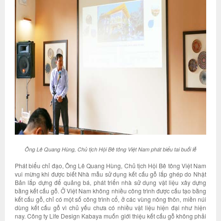
Ông Lê Quang Hùng, Chủ tịch Hội Bê tông Việt Nam phát biểu tai buổi lễ
Phát biểu chỉ đạo, Ông Lê Quang Hùng, Chủ tịch Hội Bê tông Việt Nam
vui mừng khi được biết Nhà mẫu sử dụng kết cấu gỗ lắp ghép do Nhật
Bản lắp dựng để quảng bá, phát triển nhà sử dụng vật liệu xây dựng
bằng kết cấu gỗ. Ở Việt Nam không nhiều công trình được cấu tạo bằng
kết cấu gỗ, chỉ có một số công trình cổ, ở các vùng nông thôn, miền núi
dùng kết cấu gỗ vì chủ yếu chưa có nhiều vật liệu hiện đại như hiện
nay. Công ty Life Design Kabaya muốn giới thiệu kết cấu gỗ không phải