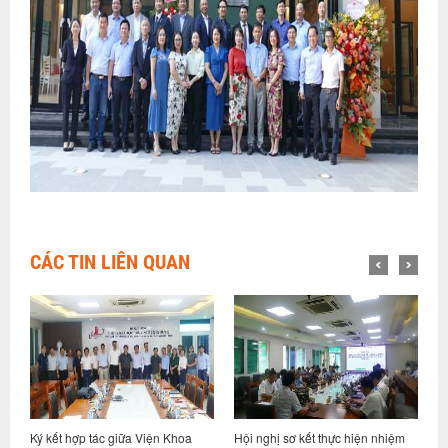
CÁC TIN LIÊN QUAN
Hội nghị sơ kết thực hiện nhiệm
Viện Khoa học công nghệ xây
V