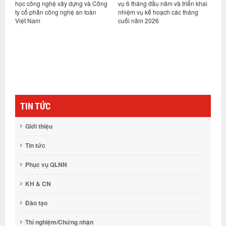
ng
vụ 6 tháng đầu năm và triển khai
dựng và Tập đoàn Trần Đức ký kết
t
nhiệm vụ kế hoạch các tháng
hợp tác nghiên cứu, phát triển
T
cuối năm 2026
nền tảng tiêu chuẩn cho xây dựng
k
gỗ tại Việt Nam
(
TIN TỨC
Giới thiệu
Tin tức
Phục vụ QLNN
KH & CN
Đào tạo
Thí nghiệm/Chứng nhận