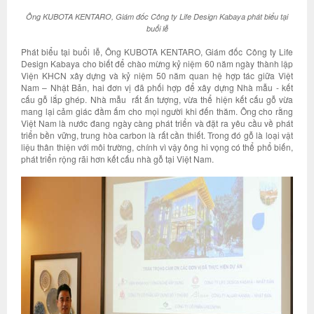
Ông KUBOTA KENTARO, Giám đốc Công ty Life Design Kabaya phát biểu tại
buổi lễ
Phát biểu tại buổi lễ, Ông KUBOTA KENTARO, Giám đốc Công ty Life
Design Kabaya cho biết để chào mừng kỷ niệm 60 năm ngày thành lập
Viện KHCN xây dựng và kỷ niệm 50 năm quan hệ hợp tác giữa Việt
Nam – Nhật Bản, hai đơn vị đã phối hợp để xây dựng Nhà mẫu - kết
cấu gỗ lắp ghép. Nhà mẫu rất ấn tượng, vừa thể hiện kết cấu gỗ vừa
mang lại cảm giác đầm ấm cho mọi người khi đến thăm. Ông cho rằng
Việt Nam là nước đang ngày càng phát triển và đặt ra yêu cầu về phát
triển bền vững, trung hòa carbon là rất cần thiết. Trong đó gỗ là loại vật
liệu thân thiện với môi trường, chính vì vậy ông hi vọng có thể phổ biến,
phát triển rộng rãi hơn kết cấu nhà gỗ tại Việt Nam.