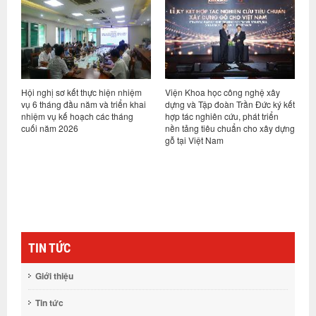
Hội nghị sơ kết thực hiện nhiệm
Viện Khoa học công nghệ xây
V
ng
vụ 6 tháng đầu năm và triển khai
dựng và Tập đoàn Trần Đức ký kết
t
nhiệm vụ kế hoạch các tháng
hợp tác nghiên cứu, phát triển
T
cuối năm 2026
nền tảng tiêu chuẩn cho xây dựng
k
gỗ tại Việt Nam
(
TIN TỨC
Giới thiệu
Tin tức