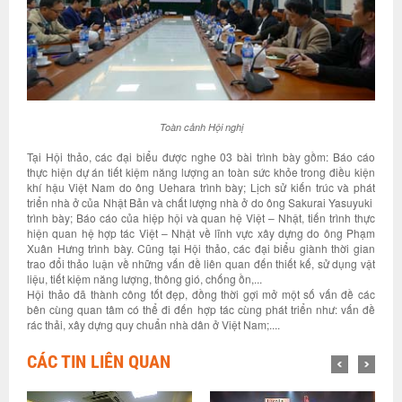
Toàn cảnh Hội nghị
Tại Hội thảo, các đại biểu được nghe 03 bài trình bày gồm: Báo cáo
thực hiện dự án tiết kiệm năng lượng an toàn sức khỏe trong điều kiện
khí hậu Việt Nam do ông Uehara trình bày; Lịch sử kiến trúc và phát
triển nhà ở của Nhật Bản và chất lượng nhà ở do ông Sakurai Yasuyuki
trình bày; Báo cáo của hiệp hội và quan hệ Việt – Nhật, tiến trình thực
hiện quan hệ hợp tác Việt – Nhật về lĩnh vực xây dựng do ông Phạm
Xuân Hưng trình bày. Cũng tại Hội thảo, các đại biểu giành thời gian
trao đổi thảo luận về những vấn đề liên quan đến thiết kế, sử dụng vật
liệu, tiết kiệm năng lượng, thông gió, chống ồn,...
Hội thảo đã thành công tốt đẹp, đồng thời gợi mở một số vấn đề các
bên cùng quan tâm có thể đi đến hợp tác cùng phát triển như: vấn đề
rác thải, xây dựng quy chuẩn nhà dân ở Việt Nam;....
CÁC TIN LIÊN QUAN