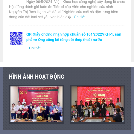
Ngày 06/5/2024, Viện Khoa học công nghệ xây dựng tổ chức
Hội đồng đánh giá luận án Tiến sĩ cấp Viện cho nghiên cứu sinh
Nguyễn Thị Bích Hạnh với đề tài "Nghiên cứu một số đặc trưng biến
dạng của đất loại sét yếu ven biển đ�...
Chi tiết
QR Giấy chứng nhận hợp chuẩn số 161/2022VKH-1, sản
phẩm: Ống cống bê tông cốt thép thoát nước
...
Chi tiết
HÌNH ẢNH HOẠT ĐỘNG