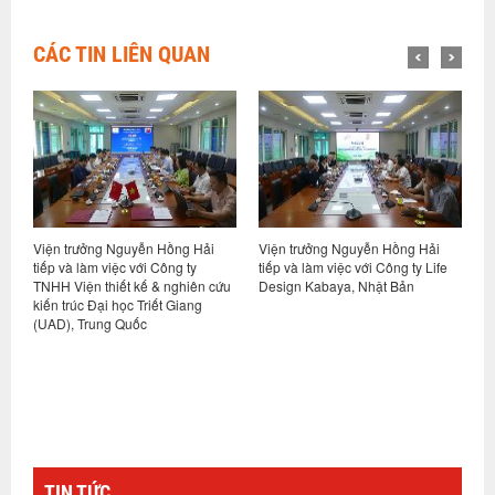
CÁC TIN LIÊN QUAN
ồng Hải
Viện trưởng Nguyễn Hồng Hải
Hội thảo khoa học “Nhà ở xã h
ng ty
tiếp và làm việc với Công ty Life
phát thải các-bon thấp – Định
nghiên cứu
Design Kabaya, Nhật Bản
hướng và giải pháp cho Việt
 Giang
Nam”
TIN TỨC