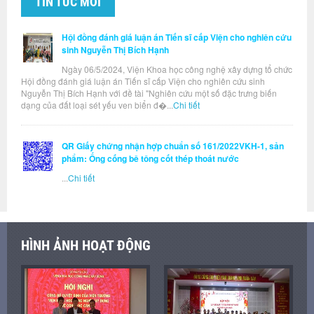
TIN TỨC MỚI
Hội đồng đánh giá luận án Tiến sĩ cấp Viện cho nghiên cứu
sinh Nguyễn Thị Bích Hạnh
Ngày 06/5/2024, Viện Khoa học công nghệ xây dựng tổ chức
Hội đồng đánh giá luận án Tiến sĩ cấp Viện cho nghiên cứu sinh
Nguyễn Thị Bích Hạnh với đề tài "Nghiên cứu một số đặc trưng biến
dạng của đất loại sét yếu ven biển đ�...
Chi tiết
QR Giấy chứng nhận hợp chuẩn số 161/2022VKH-1, sản
phẩm: Ống cống bê tông cốt thép thoát nước
...
Chi tiết
HÌNH ẢNH HOẠT ĐỘNG