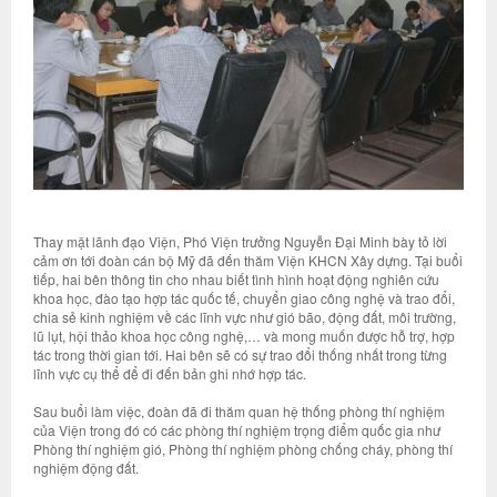
Thay mặt lãnh đạo Viện, Phó Viện trưởng Nguyễn Đại Minh bày tỏ lời
cảm ơn tới đoàn cán bộ Mỹ đã đến thăm Viện KHCN Xây dựng. Tại buổi
tiếp, hai bên thông tin cho nhau biết tình hình hoạt động nghiên cứu
khoa học, đào tạo hợp tác quốc tế, chuyển giao công nghệ và trao đổi,
chia sẻ kinh nghiệm về các lĩnh vực như gió bão, động đất, môi trường,
lũ lụt, hội thảo khoa học công nghệ,… và mong muốn được hỗ trợ, hợp
tác trong thời gian tới. Hai bên sẽ có sự trao đổi thống nhất trong từng
lĩnh vực cụ thể để đi đến bản ghi nhớ hợp tác.
Sau buổi làm việc, đoàn đã đi thăm quan hệ thống phòng thí nghiệm
của Viện trong đó có các phòng thí nghiệm trọng điểm quốc gia như
Phòng thí nghiệm gió, Phòng thí nghiệm phòng chống cháy, phòng thí
nghiệm động đất.