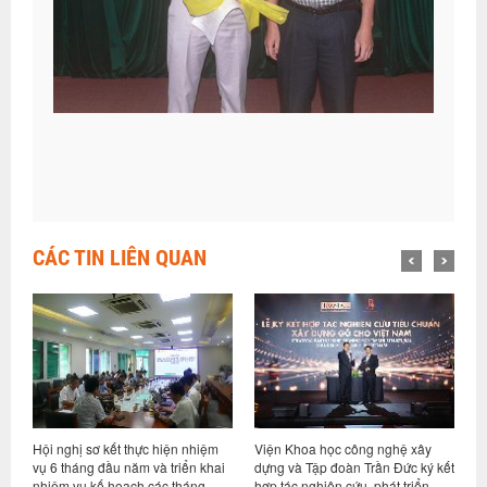
CÁC TIN LIÊN QUAN
Hội nghị sơ kết thực hiện nhiệm
Viện Khoa học công nghệ xây
V
ng
vụ 6 tháng đầu năm và triển khai
dựng và Tập đoàn Trần Đức ký kết
t
nhiệm vụ kế hoạch các tháng
hợp tác nghiên cứu, phát triển
T