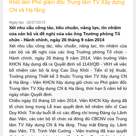
Khôi làm Phó giám đốc Trung tâm TV Xây dựng
CN và Hạ tầng
Ngày tạo : 02/07/2015
Xét nhu cầu công tác, tiêu chuẩn, năng lực, tín nhiệm
của cán bộ và đề nghị của các ông Trưởng phòng Tổ
chức - Hành chính, ngày 26 tháng 9 năm 2014
Xét nhu cầu công tác, tiêu chuẩn, năng lực, tín nhiệm của
cán bộ và đề nghị của các ông Trưởng phòng Tổ chức -
Hành chính, ngày 26 tháng 9 năm 2014, Viện trưởng Viện
KHCN Xây dựng đã ra Quyết định số 1143/QĐ - VKH về việc
bổ nhiệm cán bộ là ông Cao Duy Khôi - Tiến sĩ kỹ thuật,
Trưởng phòng Thiết kế 3 thuộc Trung tâm TV Xây dựng CN
& Hạ tầng - Viện KHCN Xây dựng giữ chức vụ Phó giám đốc
Trung tâm TV Xây dựng CN & Hạ tầng, thời hạn 5 năm kể từ
ngày nhận Quyết định.
Chiều ngày 01 tháng 10 năm 2014, Viện KHCN Xây dựng đã
tổ chức long trọng Lễ trao quyết định bổ nhiệm tiến sĩ Cao
Duy Khôi. Tới dự buỗi lễ có các đồng chí trong Đảng ủy Lãnh
đạo Viện, các cán bộ tổ chức và đông đủ CBCNV của Trung
tâm TV Xây dựng CN & Hạ tầng. Thay mặt Đảng ủy, Lãnh
đạo Viện, TS. Trịnh Việt Cường - Viện trưởng đã trao quyết