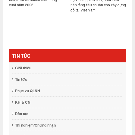
cuối năm 2026
nền tảng tiêu chuẩn cho xây dựng
k
gỗ tại Việt Nam
(
TIN TỨC
Giới thiệu
Tin tức
Phục vụ QLNN
KH & CN
Đào tạo
Thí nghiệm/Chứng nhận