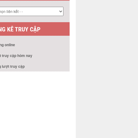
 KẾT WEBSITE
G KÊ TRUY CẬP
ng online
t truy cập hôm nay
 lượt truy cập