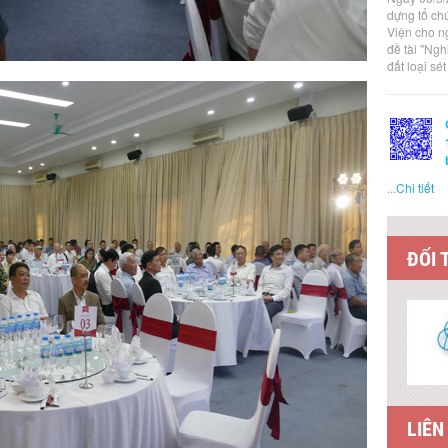
dựng tổ ch
Viện cho n
đề tài "Ng
đất loại sé
...
Chi tiết
ĐỐI 