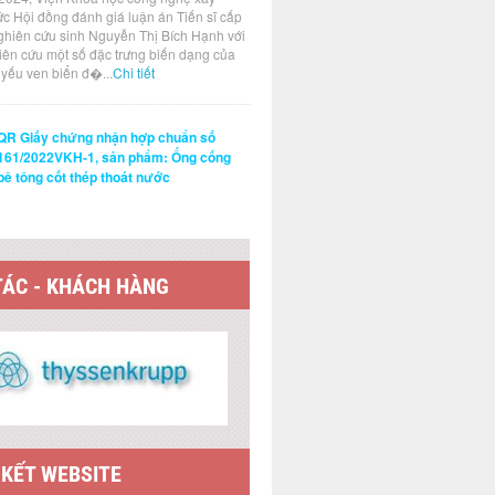
ức Hội đồng đánh giá luận án Tiến sĩ cấp
ghiên cứu sinh Nguyễn Thị Bích Hạnh với
hiên cứu một số đặc trưng biến dạng của
t yếu ven biển đ�...
Chi tiết
QR Giấy chứng nhận hợp chuẩn số
161/2022VKH-1, sản phẩm: Ống cống
bê tông cốt thép thoát nước
TÁC - KHÁCH HÀNG