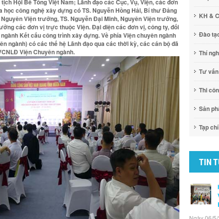
tịch Hội Bê Tông Việt Nam; Lãnh đạo các Cục, Vụ, Viện, các đơn
oa học công nghệ xây dựng có TS. Nguyễn Hồng Hải, Bí thư Đảng
KH & 
, Nguyên Viện trưởng, TS. Nguyễn Đại Minh, Nguyên Viện trưởng,
ởng các đơn vị trực thuộc Viện. Đại diện các đơn vị, công ty, đối
Đào tạ
 ngành Kết cấu công trình xây dựng. Về phía Viện chuyên ngành
ên ngành) có các thế hệ Lãnh đạo qua các thời kỳ, các cán bộ đã
ể VCNLĐ Viện Chuyên ngành.
Thí ng
Tư vấn
Thi cô
Sản p
Tạp chí
TIN 
Ngày 06/5/