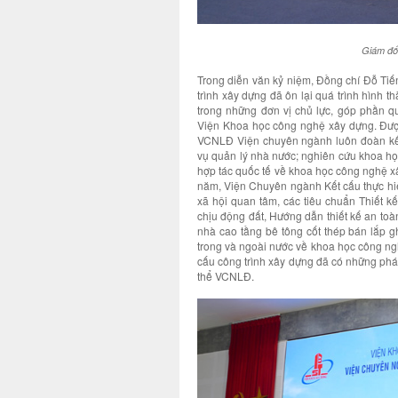
Giám đố
Trong diễn văn kỷ niệm, Đồng chí Đỗ Tiế
trình xây dựng đã ôn lại quá trình hình 
trong những đơn vị chủ lực, góp phần q
Viện Khoa học công nghệ xây dựng. Đượ
VCNLĐ Viện chuyên ngành luôn đoàn kết,
vụ quản lý nhà nước; nghiên cứu khoa học
hợp tác quốc tế về khoa học công nghệ xâ
năm, Viện Chuyên ngành Kết cấu thực hi
xã hội quan tâm, các tiêu chuẩn Thiết kế 
chịu động đất, Hướng dẫn thiết kế an to
nhà cao tầng bê tông cốt thép bán lắp gh
trong và ngoài nước về khoa học công ngh
cấu công trình xây dựng đã có những phát
thể VCNLĐ.