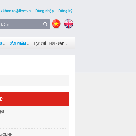
vkhcnxd@ibst.vn
Đăng nhập
Đăng ký
G
SẢN PHẨM
TẠP CHÍ
HỎI - ĐÁP
ỨC
iệu
vụ QLNN