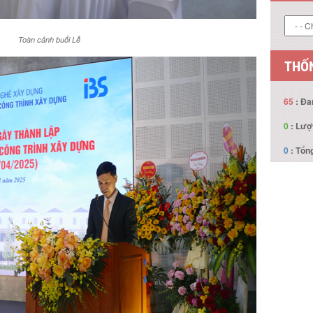
Toàn cảnh buổi Lễ
LIÊN
THỐN
65
: Đa
0
: Lượ
0
: Tổng