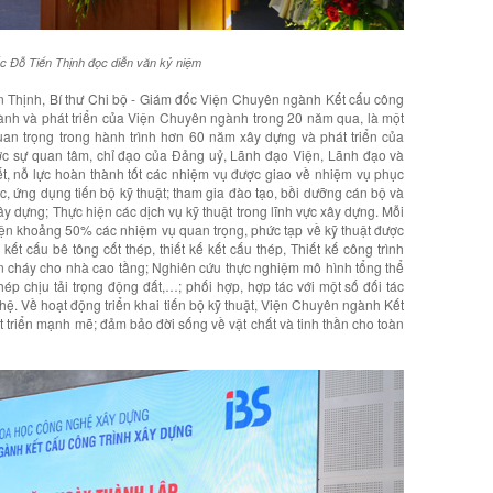
c Đỗ Tiến Thịnh đọc diễn văn kỷ niệm
n Thịnh, Bí thư Chi bộ - Giám đốc Viện Chuyên ngành Kết cấu công
thành và phát triển của Viện Chuyên ngành trong 20 năm qua, là một
uan trọng trong hành trình hơn 60 năm xây dựng và phát triển của
c sự quan tâm, chỉ đạo của Đảng uỷ, Lãnh đạo Viện, Lãnh đạo và
 nỗ lực hoàn thành tốt các nhiệm vụ được giao về nhiệm vụ phục
, ứng dụng tiến bộ kỹ thuật; tham gia đào tạo, bồi dưỡng cán bộ và
y dựng; Thực hiện các dịch vụ kỹ thuật trong lĩnh vực xây dựng. Mỗi
ện khoảng 50% các nhiệm vụ quan trọng, phức tạp về kỹ thuật được
kết cấu bê tông cốt thép, thiết kế kết cấu thép, Thiết kế công trình
àn cháy cho nhà cao tầng; Nghiên cứu thực nghiệm mô hình tổng thể
ép chịu tải trọng động đất,…; phối hợp, hợp tác với một số đối tác
ệ. Về hoạt động triển khai tiến bộ kỹ thuật, Viện Chuyên ngành Kết
 triển mạnh mẽ; đảm bảo đời sống về vật chất và tinh thần cho toàn