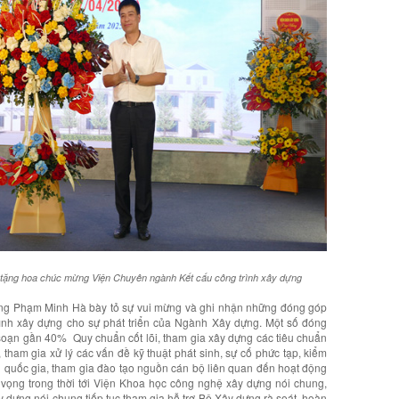
tặng hoa chúc mừng Viện Chuyên ngành Kết cấu công trình xây dựng
ựng Phạm Minh Hà bày tỏ sự vui mừng và ghi nhận những đóng góp
ình xây dựng cho sự phát triển của Ngành Xây dựng. Một số đóng
soạn gần 40% Quy chuẩn cốt lõi, tham gia xây dựng các tiêu chuẩn
tham gia xử lý các vấn đề kỹ thuật phát sinh, sự cố phức tạp, kiểm
ng quốc gia, tham gia đào tạo nguồn cán bộ liên quan đến hoạt động
ọng trong thời tới Viện Khoa học công nghệ xây dựng nói chung,
 dựng nói chung tiếp tục tham gia hỗ trợ Bộ Xây dựng rà soát, hoàn