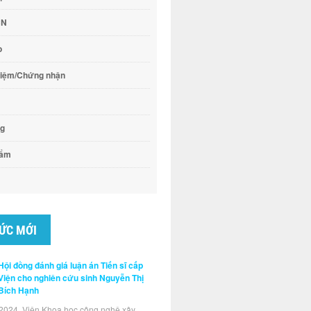
CN
o
hiệm/Chứng nhận
ng
hẩm
TỨC MỚI
Hội đồng đánh giá luận án Tiến sĩ cấp
Viện cho nghiên cứu sinh Nguyễn Thị
Bích Hạnh
2024, Viện Khoa học công nghệ xây