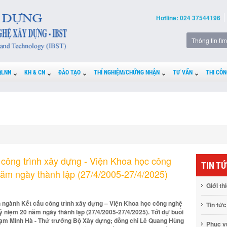
Hotline: 024 37544196
QLNN
KH & CN
ĐÀO TẠO
THÍ NGHIỆM/CHỨNG NHẬN
TƯ VẤN
THI CÔN
công trình xây dựng - Viện Khoa học công
TIN T
ăm ngày thành lập (27/4/2005-27/4/2025)
Giới th
n ngành Kết cấu công trình xây dựng – Viện Khoa học công nghệ
Tin tức
ỷ niệm 20 năm ngày thành lập (27/4/2005-27/4/2025). Tới dự buổi
hạm Minh Hà - Thứ trưởng Bộ Xây dựng; đồng chí Lê Quang Hùng
Phục 