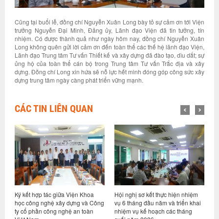
Cũng tại buổi lễ, đồng chí Nguyễn Xuân Long bày tỏ sự cảm ơn tới Viện
trưởng Nguyễn Đại Minh, Đảng ủy, Lãnh đạo Viện đã tin tưởng, tín
nhiệm. Có được thành quả như ngày hôm nay, đồng chí Nguyễn Xuân
Long không quên gửi lời cảm ơn đến toàn thể các thế hệ lãnh đạo Viện,
Lãnh đạo Trung tâm Tư vấn Thiết kế và xây dựng đã đào tạo, dìu dắt; sự
ủng hộ của toàn thể cán bộ trong Trung tâm Tư vấn Trắc địa và xây
dựng. Đồng chí Long xin hứa sẽ nỗ lực hết mình đóng góp công sức xây
dựng trung tâm ngày càng phát triển vững mạnh.
CÁC TIN LIÊN QUAN
n Khoa
Hội nghị sơ kết thực hiện nhiệm
Viện Khoa học công nghệ xây
g và Công
vụ 6 tháng đầu năm và triển khai
dựng và Tập đoàn Trần Đức ký k
 toàn
nhiệm vụ kế hoạch các tháng
hợp tác nghiên cứu, phát triển