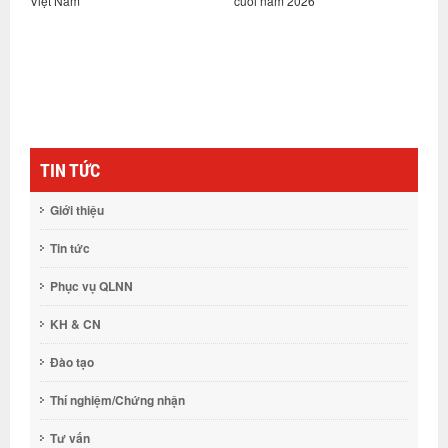
cuối năm 2026
nền tảng tiêu chuẩn cho xây dự
gỗ tại Việt Nam
TIN TỨC
Giới thiệu
Tin tức
Phục vụ QLNN
KH & CN
Đào tạo
Thí nghiệm/Chứng nhận
Tư vấn