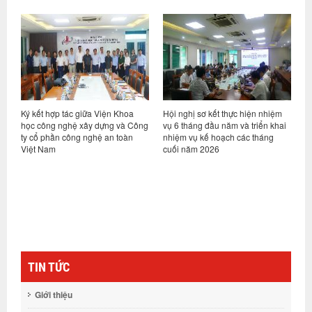
ỷ
Ký kết hợp tác giữa Viện Khoa
Hội nghị sơ kết thực hiện nhiệm
V
học công nghệ xây dựng và Công
vụ 6 tháng đầu năm và triển khai
d
ty cổ phần công nghệ an toàn
nhiệm vụ kế hoạch các tháng
h
Việt Nam
cuối năm 2026
n
g
TIN TỨC
Giới thiệu