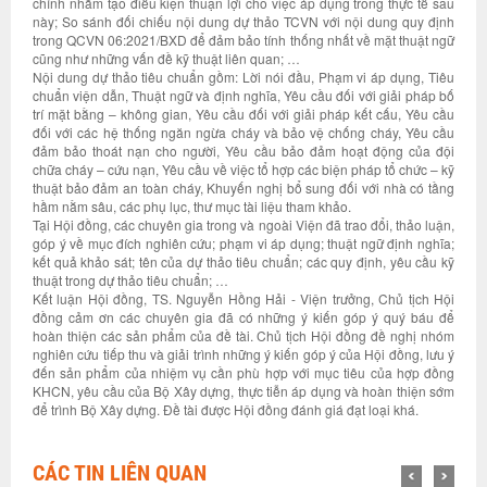
chính nhằm tạo điều kiện thuận lợi cho việc áp dụng trong thực tế sau
này; So sánh đối chiếu nội dung dự thảo TCVN với nội dung quy định
trong QCVN 06:2021/BXD để đảm bảo tính thống nhất về mặt thuật ngữ
cũng như những vấn đề kỹ thuật liên quan; …
Nội dung dự thảo tiêu chuẩn gồm: Lời nói đầu, Phạm vi áp dụng, Tiêu
chuẩn viện dẫn, Thuật ngữ và định nghĩa, Yêu cầu đối với giải pháp bố
trí mặt bằng – không gian, Yêu cầu đối với giải pháp kết cấu, Yêu cầu
đối với các hệ thống ngăn ngừa cháy và bảo vệ chống cháy, Yêu cầu
đảm bảo thoát nạn cho người, Yêu cầu bảo đảm hoạt động của đội
chữa cháy – cứu nạn, Yêu cầu về việc tổ hợp các biện pháp tổ chức – kỹ
thuật bảo đảm an toàn cháy, Khuyến nghị bổ sung đối với nhà có tầng
hầm nằm sâu, các phụ lục, thư mục tài liệu tham khảo.
Tại Hội đồng, các chuyên gia trong và ngoài Viện đã trao đổi, thảo luận,
góp ý về mục đích nghiên cứu; phạm vi áp dụng; thuật ngữ định nghĩa;
kết quả khảo sát; tên của dự thảo tiêu chuẩn; các quy định, yêu cầu kỹ
thuật trong dự thảo tiêu chuẩn; …
Kết luận Hội đồng, TS. Nguyễn Hồng Hải - Viện trưởng, Chủ tịch Hội
đồng cảm ơn các chuyên gia đã có những ý kiến góp ý quý báu để
hoàn thiện các sản phẩm của đề tài. Chủ tịch Hội đồng đề nghị nhóm
nghiên cứu tiếp thu và giải trình những ý kiến góp ý của Hội đồng, lưu ý
đến sản phẩm của nhiệm vụ cần phù hợp với mục tiêu của hợp đồng
KHCN, yêu cầu của Bộ Xây dựng, thực tiễn áp dụng và hoàn thiện sớm
để trình Bộ Xây dựng. Đề tài được Hội đồng đánh giá đạt loại khá.
CÁC TIN LIÊN QUAN