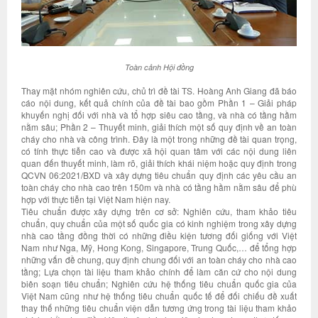
Toàn cảnh Hội đồng
Thay mặt nhóm nghiên cứu, chủ trì đề tài TS. Hoàng Anh Giang đã báo
cáo nội dung, kết quả chính của đề tài bao gồm Phần 1 – Giải pháp
khuyến nghị đối với nhà và tổ hợp siêu cao tầng, và nhà có tầng hầm
nằm sâu; Phần 2 – Thuyết minh, giải thích một số quy định về an toàn
cháy cho nhà và công trình. Đây là một trong những đề tài quan trọng,
có tính thực tiễn cao và được xã hội quan tâm với các nội dung liên
quan đến thuyết minh, làm rõ, giải thích khái niệm hoặc quy định trong
QCVN 06:2021/BXD và xây dựng tiêu chuẩn quy định các yêu cầu an
toàn cháy cho nhà cao trên 150m và nhà có tầng hầm nằm sâu để phù
hợp với thực tiễn tại Việt Nam hiện nay.
Tiêu chuẩn được xây dựng trên cơ sở: Nghiên cứu, tham khảo tiêu
chuẩn, quy chuẩn của một số quốc gia có kinh nghiệm trong xây dựng
nhà cao tầng đồng thời có những điều kiện tương đối giống với Việt
Nam như Nga, Mỹ, Hong Kong, Singapore, Trung Quốc,… để tổng hợp
những vấn đề chung, quy định chung đối với an toàn cháy cho nhà cao
tầng; Lựa chọn tài liệu tham khảo chính để làm căn cứ cho nội dung
biên soạn tiêu chuẩn; Nghiên cứu hệ thống tiêu chuẩn quốc gia của
Việt Nam cũng như hệ thống tiêu chuẩn quốc tế để đối chiếu đề xuất
thay thế những tiêu chuẩn viện dẫn tương ứng trong tài liệu tham khảo