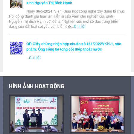
sinh Nguyễn Thị Bích Hạnh
Ngày 06/5/2024, Viện Khoa học công nghệ xây dựng tổ chức
Hội đồng đánh giá luận án Tiến sĩ cấp Viện cho nghiên cứu sinh
Nguyễn Thị Bích Hạnh với đề tài "Nghiên cứu một số đặc trưng biến
dạng của đất loại sét yếu ven biển đ�...
Chi tiết
QR Giấy chứng nhận hợp chuẩn số 161/2022VKH-1, sản
phẩm: Ống cống bê tông cốt thép thoát nước
...
Chi tiết
HÌNH ẢNH HOẠT ĐỘNG