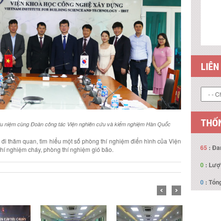
LIÊN
THỐN
ưu niệm cùng Đoàn công tác Viện nghiên cứu và kiểm nghiệm Hàn
Quốc
 đi thăm quan, tìm hiểu một số phòng thí nghiệm điển hình của Viện
65
: Đa
thí nghiệm cháy, phòng thí nghiệm gió bão.
0
: Lượ
0
: Tổng