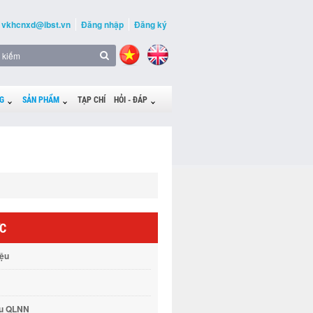
vkhcnxd@ibst.vn
Đăng nhập
Đăng ký
G
SẢN PHẨM
TẠP CHÍ
HỎI - ĐÁP
ỨC
iệu
vụ QLNN