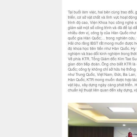
Tại buổi làm việc, hai bên cùng trao đổi, 
triển, cơ sở vật chất và lĩnh vực hoạt độ
trình độ cao, Viện Khoa học công nghệ x
giám sát một số công trình và đã để lại d
nhiều đơn vị, công ty của Hàn Quốc nh
quốc gia Hàn Quốc;… trong nghiên cứu, 
Hải cho rằng IBST rất mong muốn được hợp 
độ khoa học tiên tiến như Hàn Quốc. Hy v
nghiệm và trao đổi kinh nghiệm trong thời 
Về phía KTR, Tổng Giám đốc Kim Tae Sun
gian đón tiếp đoàn. Ông cho biết KTR là
Quốc; công ty không chỉ sở hữu hệ thống 
như Trung Quốc, Việt Nam, Đức, Ba Lan, 
Hàn Quốc, KTR mong muốn được hợp tác v
vật liệu, xây dựng ngày càng phát triển. 
chuẩn kỹ thuật liên quan đến xây dựng, v