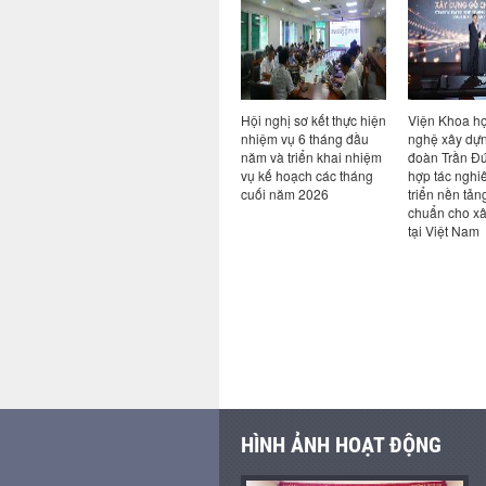
giữa Viện
Hội nghị sơ kết thực hiện
Viện Khoa học công
Viện trưởng
 nghệ
nhiệm vụ 6 tháng đầu
nghệ xây dựng và Tập
Hồng Hải tiế
ng ty cổ
năm và triển khai nhiệm
đoàn Trần Đức ký kết
việc với Côn
 an toàn
vụ kế hoạch các tháng
hợp tác nghiên cứu, phát
Viện thiết kế
cuối năm 2026
triển nền tảng tiêu
cứu kiến trúc
chuẩn cho xây dựng gỗ
Triết Giang 
tại Việt Nam
Quốc
HÌNH ẢNH HOẠT ĐỘNG