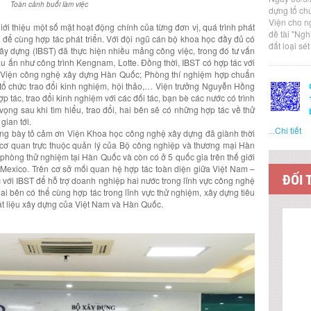
Toàn cảnh buổi làm việc
dựng tổ ch
Viện cho n
giới thiệu một số mặt hoạt động chính của từng đơn vị, quá trình phát
đề tài "Ng
ng để cùng hợp tác phát triển. Với đội ngũ cán bộ khoa học đầy đủ có
đất loại sé
ây dựng (IBST) đã thực hiện nhiều mảng công việc, trong đó tư vấn
ấu ấn như công trình Kengnam, Lotte. Đồng thời, IBST có hợp tác với
ư Viện công nghệ xây dựng Hàn Quốc; Phòng thí nghiệm hợp chuẩn
tổ chức trao đổi kinh nghiệm, hội thảo,… Viện trưởng Nguyễn Hồng
tác, trao đổi kinh nghiệm với các đối tác, bạn bè các nước có trình
ọng sau khi tìm hiểu, trao đổi, hai bên sẽ có những hợp tác về thử
gian tới.
...
Chi tiết
g bày tỏ cảm ơn Viện Khoa học công nghệ xây dựng đã giành thời
 cơ quan trực thuộc quản lý của Bộ công nghiệp và thương mại Hàn
phòng thử nghiệm tại Hàn Quốc và còn có ở 5 quốc gia trên thế giới
Mexico. Trên cơ sở mối quan hệ hợp tác toàn diện giữa Việt Nam –
ĐỐI 
ới IBST để hỗ trợ doanh nghiệp hai nước trong lĩnh vực công nghệ
Hai bên có thể cùng hợp tác trong lĩnh vực thử nghiệm, xây dựng tiêu
ật liệu xây dựng của Việt Nam và Hàn Quốc.