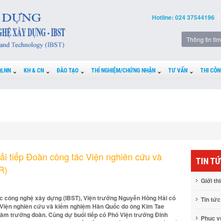
Hotline: 024 37544196
QLNN
KH & CN
ĐÀO TẠO
THÍ NGHIỆM/CHỨNG NHẬN
TƯ VẤN
THI CÔN
i tiếp Đoàn công tác Viện nghiên cứu và
TIN T
R)
Giới th
ọc công nghệ xây dựng (IBST), Viện trưởng Nguyễn Hồng Hải có
Tin tức
c Viện nghiên cứu và kiểm nghiệm Hàn Quốc do ông Kim Tae
làm trưởng đoàn. Cùng dự buổi tiếp có Phó Viện trưởng Đinh
Phục 