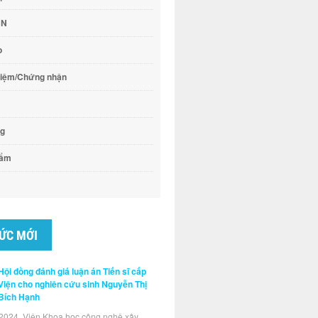
CN
o
hiệm/Chứng nhận
ng
hẩm
TỨC MỚI
Hội đồng đánh giá luận án Tiến sĩ cấp
Viện cho nghiên cứu sinh Nguyễn Thị
Bích Hạnh
2024, Viện Khoa học công nghệ xây