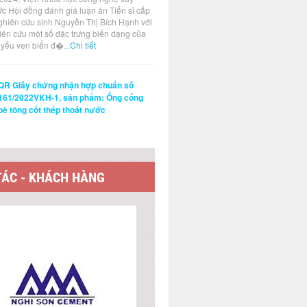
ức Hội đồng đánh giá luận án Tiến sĩ cấp
ghiên cứu sinh Nguyễn Thị Bích Hạnh với
hiên cứu một số đặc trưng biến dạng của
t yếu ven biển đ�...
Chi tiết
QR Giấy chứng nhận hợp chuẩn số
161/2022VKH-1, sản phẩm: Ống cống
bê tông cốt thép thoát nước
TÁC - KHÁCH HÀNG