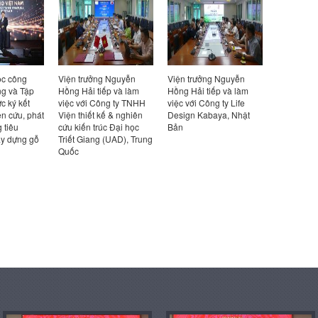
 Nguyễn
Viện trưởng Nguyễn
Hội thảo khoa học “Nhà
Viện trưở
p và làm
Hồng Hải tiếp và làm
ở xã hội phát thải các-
Hồng Hải t
g ty TNHH
việc với Công ty Life
bon thấp – Định hướng
việc với đ
 & nghiên
Design Kabaya, Nhật
và giải pháp cho Việt
Viện Bê t
 Đại học
Bản
Nam”
(UAD), Trung