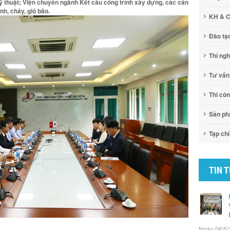
 thuật; Viện chuyên ngành Kết cấu công trình xây dựng, các cán
nh, cháy, gió bão.
KH & 
Đào tạ
Thí ng
Tư vấn
Thi cô
Sản p
Tạp chí
TIN 
Ngày 06/5/