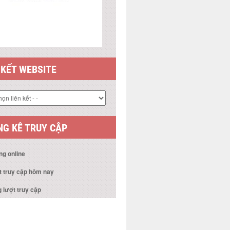
 KẾT WEBSITE
G KÊ TRUY CẬP
ng online
t truy cập hôm nay
 lượt truy cập