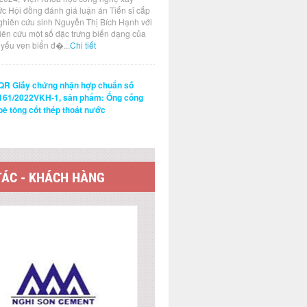
ức Hội đồng đánh giá luận án Tiến sĩ cấp
ghiên cứu sinh Nguyễn Thị Bích Hạnh với
hiên cứu một số đặc trưng biến dạng của
t yếu ven biển đ�...
Chi tiết
QR Giấy chứng nhận hợp chuẩn số
161/2022VKH-1, sản phẩm: Ống cống
bê tông cốt thép thoát nước
TÁC - KHÁCH HÀNG