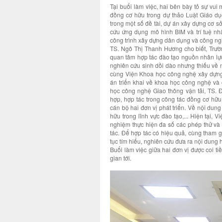
Tại buổi làm việc, hai bên bày tỏ sự vui
đồng cơ hữu trong dự thảo Luật Giáo dục
trong một số đề tài, dự án xây dựng cơ sở
cứu ứng dụng mô hình BIM và trí tuệ nhâ
công trình xây dựng dân dụng và công n
TS. Ngô Thị Thanh Hương cho biết, Trườ
quan tâm hợp tác đào tạo nguồn nhân lực
nghiên cứu sinh dồi dào nhưng thiếu về 
cùng Viện Khoa học công nghệ xây dựng 
án triển khai về khoa học công nghệ và 
học công nghệ Giao thông vận tải, TS. 
hợp, hợp tác trong công tác đồng cơ hữu
cán bộ hai đơn vị phát triển. Về nội dun
hữu trong lĩnh vực đào tạo,... Hiện tại
nghiệm thực hiện đa số các phép thử và 
tác. Để hợp tác có hiệu quả, cùng tham gi
tục tím hiểu, nghiên cứu đưa ra nội dung h
Buổi làm việc giữa hai đơn vị được coi tiề
gian tới.