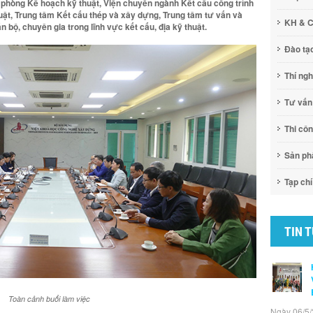
 phòng Kế hoạch kỹ thuật, Viện chuyên ngành Kết cấu công trình
ật, Trung tâm Kết cấu thép và xây dựng, Trung tâm tư vấn và
KH & 
bộ, chuyên gia trong lĩnh vực kết cấu, địa kỹ thuật.
Đào tạ
Thí ng
Tư vấn
Thi cô
Sản p
Tạp chí
TIN 
Toàn cảnh buổi làm việc
Ngày 06/5/