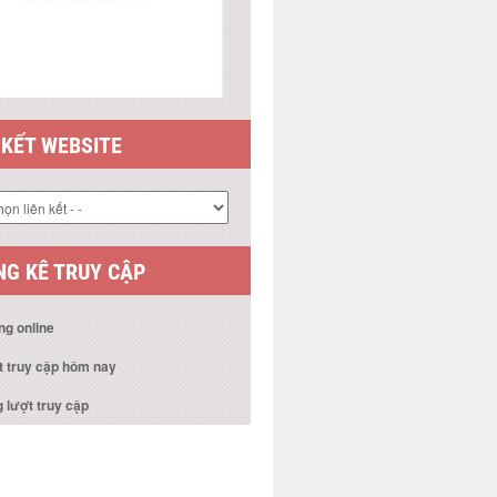
 KẾT WEBSITE
G KÊ TRUY CẬP
ng online
t truy cập hôm nay
 lượt truy cập