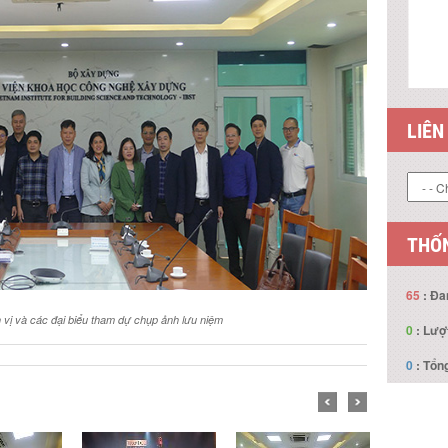
LIÊN
THỐN
65
: Đa
 vị và các đại biểu tham dự chụp ảnh lưu niệm
0
: Lượ
0
: Tổng