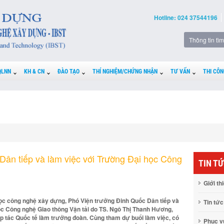
Hotline: 024 37544196
QLNN
KH & CN
ĐÀO TẠO
THÍ NGHIỆM/CHỨNG NHẬN
TƯ VẤN
THI CÔN
Dân tiếp và làm việc với Trường Đại học Công
TIN T
Giới th
học công nghệ xây dựng, Phó Viện trưởng Đinh Quốc Dân tiếp và
Tin tức
ọc Công nghệ Giao thông Vận tải do TS. Ngô Thị Thanh Hương,
 tác Quốc tế làm trưởng đoàn. Cùng tham dự buổi làm việc, có
Phục 