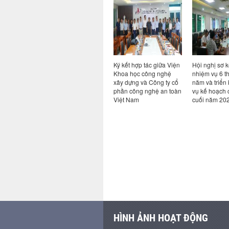
ả năng
Hội thảo chuyên đề Bim
Ký kết hợp tác giữa Viện
Hội nghị sơ k
ao cho
trong kỷ nguyên AI: từ
Khoa học công nghệ
nhiệm vụ 6 t
ong hệ
quy định đến thực tiễn
xây dựng và Công ty cổ
năm và triển
i khi có
chuyển đổi số ngành
phần công nghệ an toàn
vụ kế hoạch 
Xây dựng
Việt Nam
cuối năm 20
HÌNH ẢNH HOẠT ĐỘNG