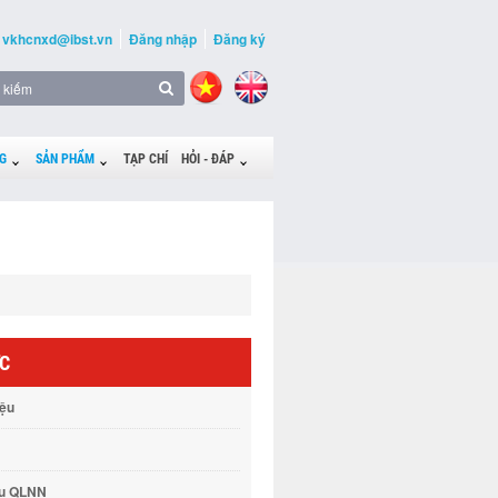
vkhcnxd@ibst.vn
Đăng nhập
Đăng ký
G
SẢN PHẨM
TẠP CHÍ
HỎI - ĐÁP
ỨC
iệu
vụ QLNN