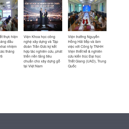
ết thực hiện
Viện Khoa học công
Viện trưởng Nguyễn
Viện trưở
háng đầu
nghệ xây dựng và Tập
Hồng Hải tiếp và làm
Hồng Hải t
 khai nhiệm
đoàn Trần Đức ký kết
việc với Công ty TNHH
việc với Cô
các tháng
hợp tác nghiên cứu, phát
Viện thiết kế & nghiên
Design Ka
26
triển nền tảng tiêu
cứu kiến trúc Đại học
Bản
chuẩn cho xây dựng gỗ
Triết Giang (UAD), Trung
tại Việt Nam
Quốc