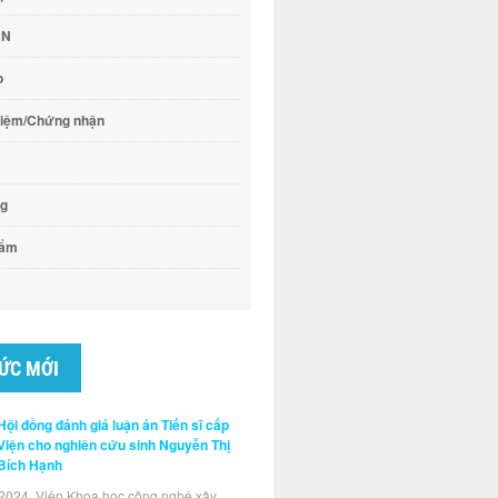
CN
o
hiệm/Chứng nhận
ng
hẩm
TỨC MỚI
Hội đồng đánh giá luận án Tiến sĩ cấp
Viện cho nghiên cứu sinh Nguyễn Thị
Bích Hạnh
2024, Viện Khoa học công nghệ xây