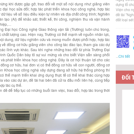
 mừng khi được gặp gỡ, trao đổi về một số nội dụng như: giảng viên
dựng tổ ch
 đại học sửa đổi; hợp tác phát triển khoa học công nghệ, hợp tác
Viện cho n
 dữ liệu về số liệu điều kiện tự nhiên và địa chất công trình; Nghiên
đề tài "Ng
n tạo (AI) để khảo sát, thiết kế, thi công, nghiệm thu và vận hành
đất loại sé
ghiệp,…
ng Đại học Công nghệ Giao thông vận tải (Trường) luôn chú trong,
 chất lượng cao. Hiện nay, Trường có thế mạnh về nguồn nhân lực,
nội dung, dữ liệu nghiên cứu và mong muốn được phối hợp, hợp tác
về đồng cơ hữu giảng viên cho công tác đào tạo, tham gia các dự
các lĩnh vực khác. Sau khi nghe những trao đổi từ phía Trường Đại
Đinh Quốc Dân bày tỏ sự vui mừng và cho biết Viện sẵn sàng phối
...
Chi tiết
 và phát triển khoa học công nghệ. Đây là cơ hội thuận lợi cho các
g đồng cơ hữu, hai đơn vị có thể đồng cơ hữu về con người, đồng cơ
, Viện Khoa học công nghệ xây dựng đang sở hữu hệ thống phòng thí
có thế mạnh triển khai ứng dụng thực tế có thể khai thác cùng hợp
ĐỐI 
a vào các dự án, đề tài hai bên đã cử ra đầu mối liên hệ, cùng tiếp
ợp tác cụ thể.
n đề để tiếp tục có những buổi làm việc, trao đổi, hợp tác trong thời