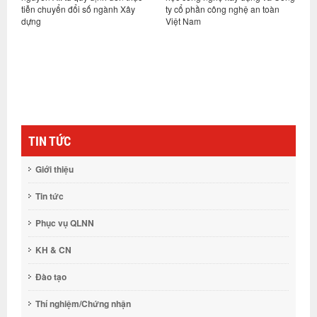
chuyển đổi số ngành Xây
ty cổ phần công nghệ an toàn
nhiệm vụ kế
Việt Nam
cuối năm 20
TIN TỨC
Giới thiệu
Tin tức
Phục vụ QLNN
KH & CN
Đào tạo
Thí nghiệm/Chứng nhận