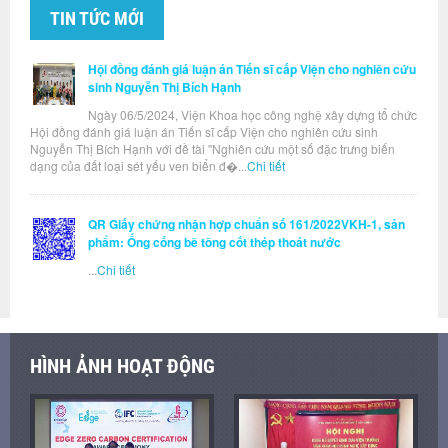
TIN TỨC MỚI
Hội đồng đánh giá luận án Tiến sĩ cấp Viện cho nghiên cứu
sinh Nguyễn Thị Bích Hạnh
Ngày 06/5/2024, Viện Khoa học công nghệ xây dựng tổ chức
Hội đồng đánh giá luận án Tiến sĩ cấp Viện cho nghiên cứu sinh
Nguyễn Thị Bích Hạnh với đề tài "Nghiên cứu một số đặc trưng biến
dạng của đất loại sét yếu ven biển đ�...
Chi tiết
QR Giấy chứng nhận hợp chuẩn số 161/2022VKH-1, sản
phẩm: Ống cống bê tông cốt thép thoát nước
...
Chi tiết
HÌNH ẢNH HOẠT ĐỘNG