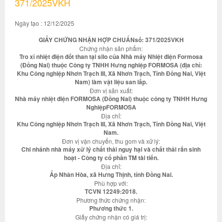
371/2025VKH
Ngày tạo : 12/12/2025
GIẤY CHỨNG NHẬN HỢP CHUẨNsố: 371/2025VKH
Chứng nhận sản phẩm:
Tro xỉ nhiệt điện đốt than tại silo của Nhà máy Nhiệt điện Formosa
(Đồng Nai) thuộc Công ty TNHH Hưng nghiệp FORMOSA (địa chỉ:
Khu Công nghiệp Nhơn Trạch III, Xã Nhơn Trạch, Tỉnh Đồng Nai, Việt
Nam) làm vật liệu san lấp.
Đơn vị sản xuất:
Nhà máy nhiệt điện FORMOSA (Đồng Nai) thuộc công ty TNHH Hưng
NghiệpFORMOSA
Địa chỉ:
Khu Công nghiệp Nhơn Trạch III, Xã Nhơn Trạch, Tỉnh Đồng Nai, Việt
Nam.
Đơn vị vận chuyển, thu gom và xử lý:
Chi nhánh nhà máy xử lý chất thải nguy hại và chất thải rắn sinh
hoạt - Công ty cổ phần TM tài tiến.
Địa chỉ:
Ấp Nhân Hòa, xã Hưng Thịnh, tỉnh Đồng Nai.
Phù hợp với:
TCVN 12249:2018.
Phương thức chứng nhận:
Phương thức 1.
Giấy chứng nhận có giá trị: