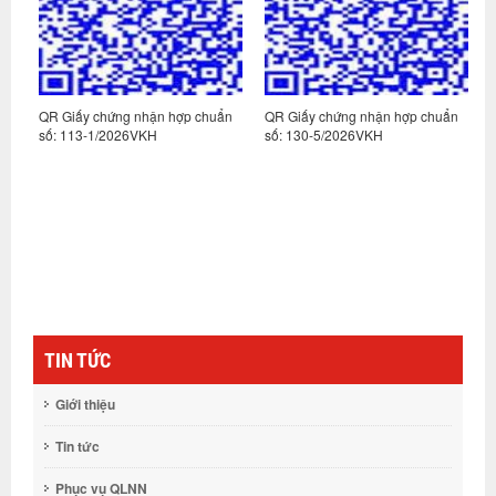
n
QR Giấy chứng nhận hợp chuẩn
QR Giấy chứng nhận hợp chuẩn
Q
số: 113-1/2026VKH
số: 130-5/2026VKH
s
TIN TỨC
Giới thiệu
Tin tức
Phục vụ QLNN