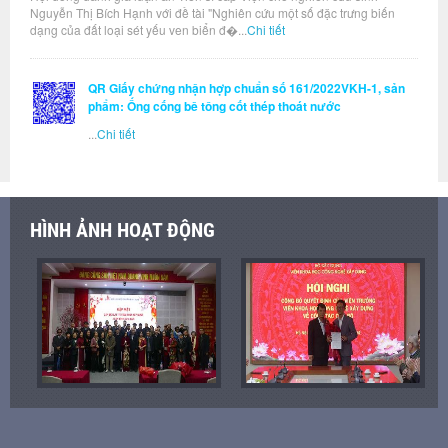
Nguyễn Thị Bích Hạnh với đề tài "Nghiên cứu một số đặc trưng biến
dạng của đất loại sét yếu ven biển đ�...
Chi tiết
QR Giấy chứng nhận hợp chuẩn số 161/2022VKH-1, sản
phẩm: Ống cống bê tông cốt thép thoát nước
...
Chi tiết
HÌNH ẢNH HOẠT ĐỘNG