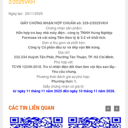
2/2025VKH
Ngày tạo : 25/11/2025
GIẤY CHỨNG NHẬN HỢP CHUẨN số: 329-2/2025VKH
Chứng nhận sản phẩm:
Hỗn hợp tro bay nhà máy điện - công ty TNHH Hưng Nghiệp
Formosa và cát sông Tiền theo tỷ lệ 3:2 về khối tích.
Đơn vị thu gom và phối trộn:
Công ty Cổ phần đầu tư và tiếp vận Mê kông.
Địa chỉ:
232-234 Huỳnh Tấn Phát, Phường Tân Thuận, TP. Hồ Chí Minh.
Phù hợp với:
TCVN 12249:2018. Tro xỉ nhiệt điện đốt than làm vật liệu san lấp -
Yêu cầu chung.
Phương thức đánh giá sự phù hợp:
Phương thức 1.
Giấy chứng nhận có giá trị:
từ ngày 11 tháng 11 năm 2025 đến ngày 10 tháng 11 năm 2026.
CÁC TIN LIÊN QUAN