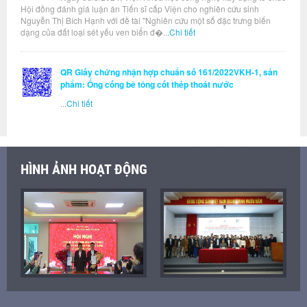
Hội đồng đánh giá luận án Tiến sĩ cấp Viện cho nghiên cứu sinh
Nguyễn Thị Bích Hạnh với đề tài "Nghiên cứu một số đặc trưng biến
dạng của đất loại sét yếu ven biển đ�...
Chi tiết
QR Giấy chứng nhận hợp chuẩn số 161/2022VKH-1, sản
phẩm: Ống cống bê tông cốt thép thoát nước
...
Chi tiết
HÌNH ẢNH HOẠT ĐỘNG