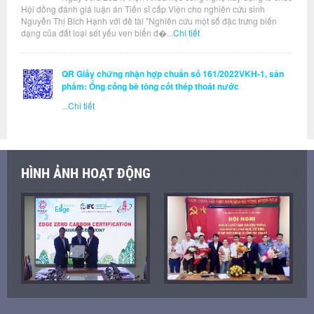
Hội đồng đánh giá luận án Tiến sĩ cấp Viện cho nghiên cứu sinh
Nguyễn Thị Bích Hạnh với đề tài "Nghiên cứu một số đặc trưng biến
dạng của đất loại sét yếu ven biển đ�...
Chi tiết
QR Giấy chứng nhận hợp chuẩn số 161/2022VKH-1, sản
phẩm: Ống cống bê tông cốt thép thoát nước
...
Chi tiết
HÌNH ẢNH HOẠT ĐỘNG