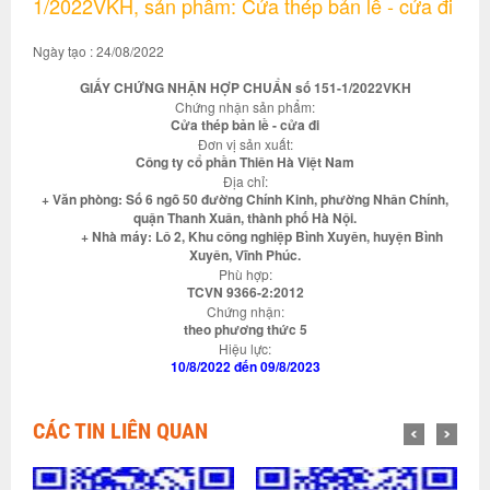
1/2022VKH, sản phẩm: Cửa thép bản lề - cửa đi
Ngày tạo : 24/08/2022
GIẤY CHỨNG NHẬN HỢP CHUẨN số 151-1/2022VKH
Chứng nhận sản phẩm:
Cửa thép bản lề - cửa đi
Đơn vị sản xuất:
Công ty cổ phần Thiên Hà Việt Nam
Địa chỉ:
+ Văn phòng: Số 6 ngõ 50 đường Chính Kinh, phường Nhân Chính,
quận Thanh Xuân, thành phố Hà Nội.
+ Nhà máy: Lô 2, Khu công nghiệp Bình Xuyên, huyện Bình
Xuyên, Vĩnh Phúc.
Phù hợp:
TCVN 9366-2:2012
Chứng nhận:
theo phương thức 5
Hiệu lực:
10/8/2022 đến 09/8/2023
CÁC TIN LIÊN QUAN