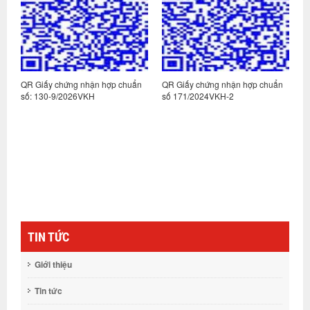
n
QR Giấy chứng nhận hợp chuẩn
QR Giấy chứng nhận hợp chuẩn
Q
số: 130-9/2026VKH
số 171/2024VKH-2
s
TIN TỨC
Giới thiệu
Tin tức