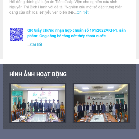
Hội đồng đánh giá luận án Tiến sĩ cấp Viện cho nghiên cứu sinh
Nguyễn Thị Bích Hạnh với đề tài "Nghiên cứu một số đặc trưng biến
dạng của đất loại sét yếu ven biển đ�...
Chi tiết
QR Giấy chứng nhận hợp chuẩn số 161/2022VKH-1, sản
phẩm: Ống cống bê tông cốt thép thoát nước
...
Chi tiết
HÌNH ẢNH HOẠT ĐỘNG