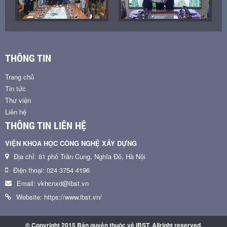
THÔNG TIN
Trang chủ
Tin tức
Thư viện
Liên hệ
THÔNG TIN LIÊN HỆ
VIỆN KHOA HỌC CÔNG NGHỆ XÂY DỰNG
Địa chỉ: 81 phố Trần Cung, Nghĩa Đô, Hà Nội
Điện thoại: 024 3754 4196
Email: vkhcnxd@ibst.vn
Website: https://www.ibst.vn/
© Copyright 2015 Bản quyền thuộc về IBST. Allright reserved.