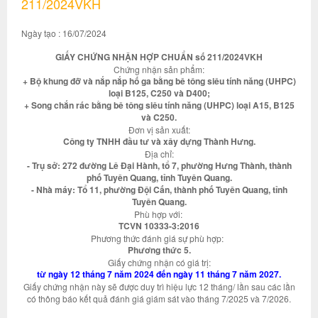
211/2024VKH
Ngày tạo : 16/07/2024
GIẤY CHỨNG NHẬN HỢP CHUẨN số 211/2024VKH
Chứng nhận sản phẩm:
+ Bộ khung đỡ và nắp nắp hố ga bằng bê tông siêu tính năng (UHPC)
loại B125, C250 và D400;
+ Song chắn rác bằng bê tông siêu tính năng (UHPC) loại A15, B125
và C250.
Đơn vị sản xuất:
Công ty TNHH đầu tư và xây dựng Thành Hưng.
Địa chỉ:
- Trụ sở: 272 đường Lê Đại Hành, tổ 7, phường Hưng Thành, thành
phố Tuyên Quang, tỉnh Tuyên Quang.
- Nhà máy: Tổ 11, phường Đội Cấn, thành phố Tuyên Quang, tỉnh
Tuyên Quang.
Phù hợp với:
TCVN 10333-3:2016
Phương thức đánh giá sự phù hợp:
Phương thức 5.
Giấy chứng nhận có giá trị:
từ ngày 12 tháng 7 năm 2024 đến ngày 11 tháng 7 năm 2027.
Giấy chứng nhận này sẽ được duy trì hiệu lực 12 tháng/ lần sau các lần
có thông báo kết quả đánh giá giám sát vào tháng 7/2025 và 7/2026.