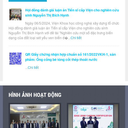
Hội đồng đánh giá luận án Tiến sĩ cấp Viện cho nghiên cứu
sinh Nguyễn Thị Bích Hạnh
Ngày 06/5/2024, Viện Khoa học công nghệ xây dựng tổ chức
Hội đồng đánh giá luận án Tiến sĩ cấp Viện cho nghiên cứu sinh
Nguyễn Thị Bích Hạnh với đề tài "Nghiên cứu một số đặc trưng biến
dạng của đất loại sét yếu ven biển đ�...
Chi tiết
QR Giấy chứng nhận hợp chuẩn số 161/2022VKH-1, sản
phẩm: Ống cống bê tông cốt thép thoát nước
...
Chi tiết
HÌNH ẢNH HOẠT ĐỘNG