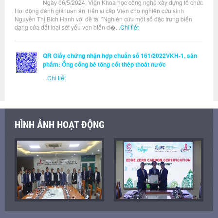
Ngày 06/5/2024, Viện Khoa học công nghệ xây dựng tổ chức
Hội đồng đánh giá luận án Tiến sĩ cấp Viện cho nghiên cứu sinh
Nguyễn Thị Bích Hạnh với đề tài "Nghiên cứu một số đặc trưng biến
dạng của đất loại sét yếu ven biển đ�...
Chi tiết
QR Giấy chứng nhận hợp chuẩn số 161/2022VKH-1, sản
phẩm: Ống cống bê tông cốt thép thoát nước
...
Chi tiết
HÌNH ẢNH HOẠT ĐỘNG