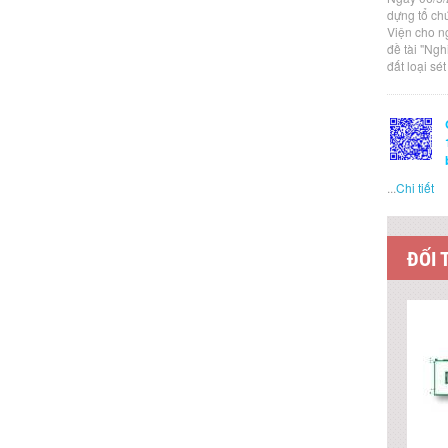
dựng tổ ch
Viện cho n
đề tài "Ng
đất loại sé
...
Chi tiết
ĐỐI 