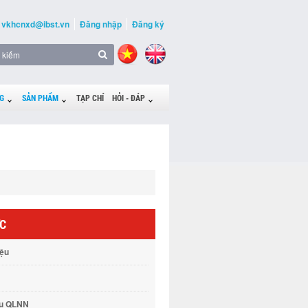
vkhcnxd@ibst.vn
Đăng nhập
Đăng ký
G
SẢN PHẨM
TẠP CHÍ
HỎI - ĐÁP
ỨC
iệu
vụ QLNN