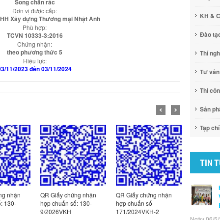
Song chắn rác
Đơn vị được cấp:
KH & 
NHH Xây dựng Thương mại Nhật Anh
Phù hợp:
Đào tạ
TCVN 10333-3:2016
Chứng nhận:
theo phương thức 5
Thí ng
Hiệu lực:
03/11/2023 đến 03/11/2024
Tư vấn
Thi cô
Sản p
Tạp chí
TIN 
ng nhận
QR Giấy chứng nhận
QR Giấy chứng nhận
QR Giấy c
: 130-
hợp chuẩn số: 130-
hợp chuẩn số
hợp chuẩn
9/2026VKH
171/2024VKH-2
3/2026VK
Ngày 06/5/