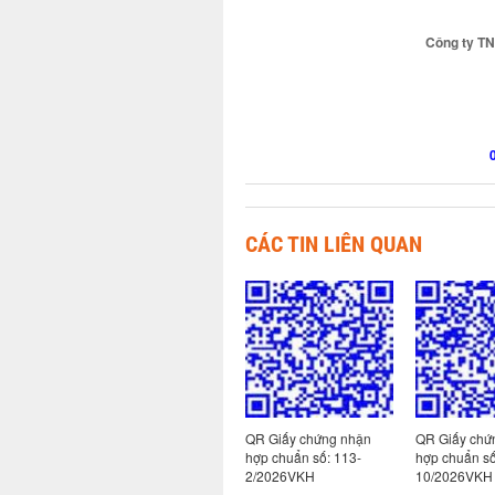
Công ty T
CÁC TIN LIÊN QUAN
 nhận
QR Giấy chứng nhận
QR Giấy chứng nhận
QR Giấy chứ
129-
hợp chuẩn số:
hợp chuẩn số: 113-
hợp chuẩn số
123/2026VKH
2/2026VKH
10/2026VKH