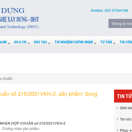
Hotline: 024 37544196
QLNN
KH & CN
ĐÀO TẠO
THÍ NGHIỆM/CHỨNG NHẬN
TƯ VẤN
THI CÔN
p chuẩn
huẩn số 210/2021VKH-2, sản phẩm: Song
TIN T
Giới th
Tin tức
NHẬN HỢP CHUẨN số 210/2021VKH-2
Chứng nhận sản phẩm:
Phục 