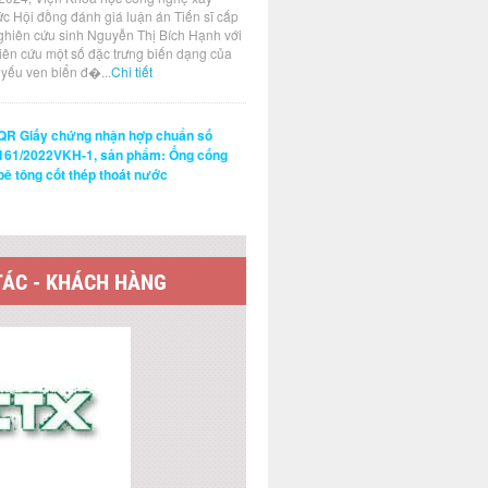
ức Hội đồng đánh giá luận án Tiến sĩ cấp
ghiên cứu sinh Nguyễn Thị Bích Hạnh với
hiên cứu một số đặc trưng biến dạng của
t yếu ven biển đ�...
Chi tiết
QR Giấy chứng nhận hợp chuẩn số
161/2022VKH-1, sản phẩm: Ống cống
bê tông cốt thép thoát nước
TÁC - KHÁCH HÀNG