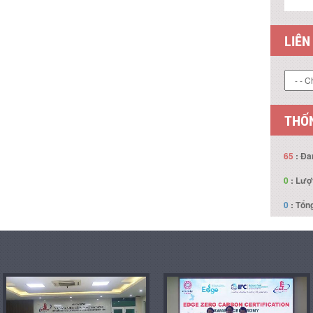
LIÊN
THỐN
65
: Đa
0
: Lượ
0
: Tổng