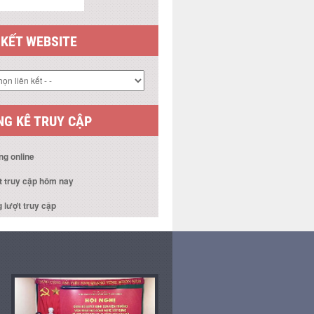
 KẾT WEBSITE
G KÊ TRUY CẬP
ng online
t truy cập hôm nay
 lượt truy cập