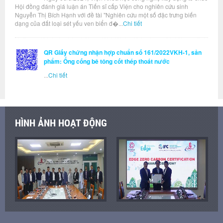
Hội đồng đánh giá luận án Tiến sĩ cấp Viện cho nghiên cứu sinh
Nguyễn Thị Bích Hạnh với đề tài "Nghiên cứu một số đặc trưng biến
dạng của đất loại sét yếu ven biển đ�...
Chi tiết
QR Giấy chứng nhận hợp chuẩn số 161/2022VKH-1, sản
phẩm: Ống cống bê tông cốt thép thoát nước
...
Chi tiết
HÌNH ẢNH HOẠT ĐỘNG