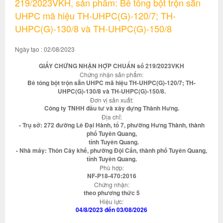
219/2023VKH, sản phẩm: Bê tông bột trộn sẵn
UHPC mã hiệu TH-UHPC(G)-120/7; TH-
UHPC(G)-130/8 và TH-UHPC(G)-150/8
Ngày tạo : 02/08/2023
GIẤY CHỨNG NHẬN HỢP CHUẨN số 219/2023VKH
Chứng nhận sản phẩm:
Bê tông bột trộn sẵn UHPC mã hiệu TH-UHPC(G)-120/7; TH-
UHPC(G)-130/8 và TH-UHPC(G)-150/8.
Đơn vị sản xuất:
Công ty TNHH đầu tư và xây dựng Thành Hưng.
Địa chỉ:
- Trụ sở: 272 đường Lê Đại Hành, tổ 7, phường Hưng Thành, thành
phố Tuyên Quang,
tỉnh Tuyên Quang.
- Nhà máy: Thôn Cây khế, phường Đội Cấn, thành phố Tuyên Quang,
tỉnh Tuyên Quang.
Phù hợp:
NF-P18-470:2016
Chứng nhận:
theo phương thức 5
Hiệu lực:
04/8/2023 đến 03/08/2026