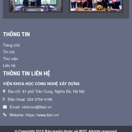
THÔNG TIN
Trang chủ
Tin tức
Thư viện
Liên hệ
THÔNG TIN LIÊN HỆ
VIỆN KHOA HỌC CÔNG NGHỆ XÂY DỰNG
Địa chỉ: 81 phố Trần Cung, Nghĩa Đô, Hà Nội
Điện thoại: 024 3754 4196
Email: vkhcnxd@ibst.vn
Website: https://www.ibst.vn/
© Copyright 2015 Bản quyền thuộc về IBST. Allright reserved.