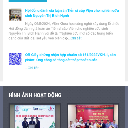
Hội đồng đánh giá luận án Tiến sĩ cấp Viện cho nghiên cứu
sinh Nguyễn Thị Bích Hạnh
Ngày 06/5/2024, Viện Khoa học công nghệ xây dựng tổ chức
Hội đồng đánh giá luận án Tiến sĩ cấp Viện cho nghiên cứu sinh
Nguyễn Thị Bích Hạnh với đề tài "Nghiên cứu một số đặc trưng biến
dạng của đất loại sét yếu ven biển đ�...
Chi tiết
QR Giấy chứng nhận hợp chuẩn số 161/2022VKH-1, sản
phẩm: Ống cống bê tông cốt thép thoát nước
...
Chi tiết
HÌNH ẢNH HOẠT ĐỘNG