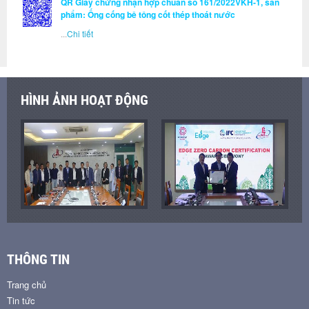
QR Giấy chứng nhận hợp chuẩn số 161/2022VKH-1, sản
phẩm: Ống cống bê tông cốt thép thoát nước
...
Chi tiết
HÌNH ẢNH HOẠT ĐỘNG
THÔNG TIN
Trang chủ
Tin tức