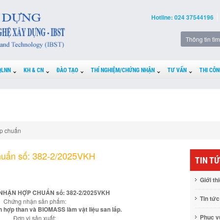
Hotline: 024 37544196
QLNN
KH & CN
ĐÀO TẠO
THÍ NGHIỆM/CHỨNG NHẬN
TƯ VẤN
THI CÔN
p chuẩn
huẩn số: 382-2/2025VKH
TIN T
Giới th
NHẬN HỢP CHUẨN số: 382-2/2025VKH
Tin tức
Chứng nhận sản phẩm:
hỗn hợp than và BIOMASS làm vật liệu san lấp.
Phục 
Đơn vị sản xuất: