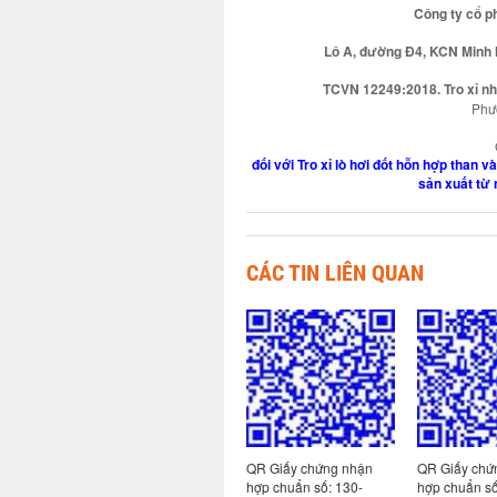
Công ty cổ p
Lô A, đường Đ4, KCN Minh H
TCVN 12249:2018. Tro xỉ nhi
Phươ
đối với Tro xỉ lò hơi đốt hỗn hợp than v
sản xuất từ 
CÁC TIN LIÊN QUAN
 nhận
QR Giấy chứng nhận
QR Giấy chứng nhận
QR Giấy chứ
113-
hợp chuẩn số: 130-
hợp chuẩn số: 130-
hợp chuẩn s