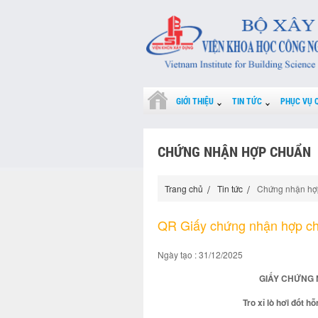
GIỚI THIỆU
TIN TỨC
PHỤC VỤ 
CHỨNG NHẬN HỢP CHUẨN
Trang chủ
Tin tức
Chứng nhận hợ
QR Giấy chứng nhận hợp c
Ngày tạo : 31/12/2025
GIẤY CHỨNG 
Tro xỉ lò hơi đốt 