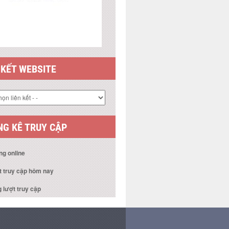
 KẾT WEBSITE
G KÊ TRUY CẬP
ng online
t truy cập hôm nay
 lượt truy cập