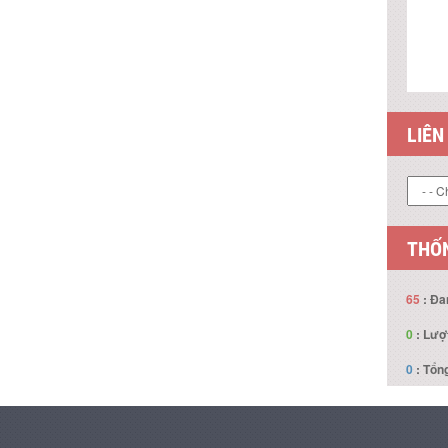
LIÊN
THỐN
65
: Đa
0
: Lượ
0
: Tổng