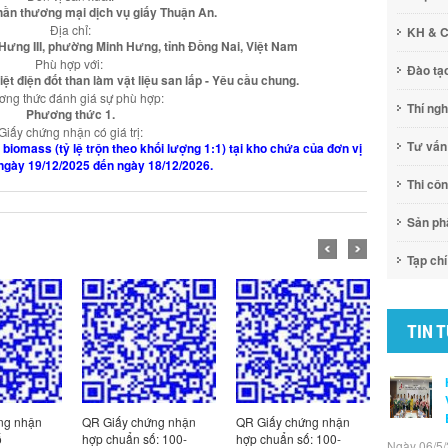
hần thương mại dịch vụ giấy Thuận An.
Địa chỉ:
KH & 
ưng III, phường Minh Hưng, tỉnh Đồng Nai, Việt Nam
Phù hợp với:
Đào tạ
ệt điện đốt than làm vật liệu san lấp - Yêu cầu chung.
ng thức đánh giá sự phù hợp:
Thí ng
Phương thức 1.
Giấy chứng nhận có giá trị:
Tư vấn
à biomass (tỷ lệ trộn theo khối lượng 1:1) tại kho chứa của đơn vị
ngày 19/12/2025 đến ngày 18/12/2026.
Thi cô
Sản p
Tạp chí
TIN 
ng nhận
QR Giấy chứng nhận
QR Giấy chứng nhận
QR Giấy c
ố
hợp chuẩn số: 100-
hợp chuẩn số: 100-
hợp chuẩn
Ngày 06/5/