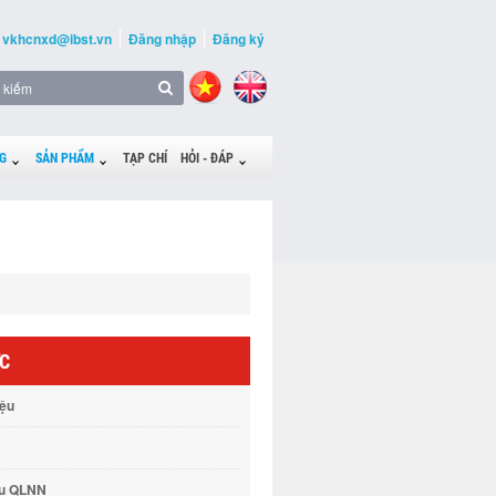
vkhcnxd@ibst.vn
Đăng nhập
Đăng ký
G
SẢN PHẨM
TẠP CHÍ
HỎI - ĐÁP
ỨC
iệu
vụ QLNN