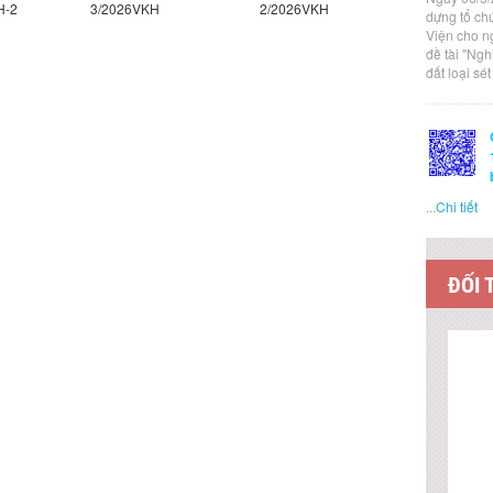
H-2
3/2026VKH
2/2026VKH
1/2026VK
dựng tổ ch
Viện cho n
đề tài "Ng
đất loại sé
...
Chi tiết
ĐỐI 