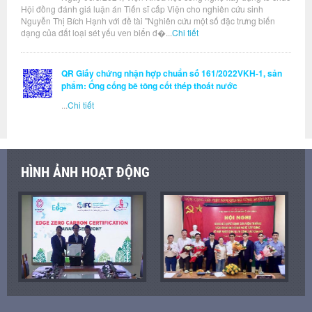
Hội đồng đánh giá luận án Tiến sĩ cấp Viện cho nghiên cứu sinh
Nguyễn Thị Bích Hạnh với đề tài "Nghiên cứu một số đặc trưng biến
dạng của đất loại sét yếu ven biển đ�...
Chi tiết
QR Giấy chứng nhận hợp chuẩn số 161/2022VKH-1, sản
phẩm: Ống cống bê tông cốt thép thoát nước
...
Chi tiết
HÌNH ẢNH HOẠT ĐỘNG