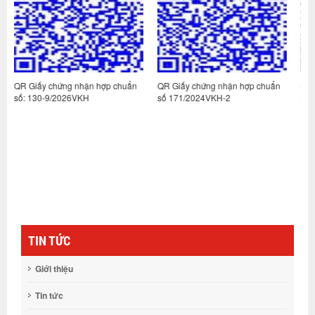
 hợp chuẩn
QR Giấy chứng nhận hợp chuẩn
QR Giấy chứng nhận hợp ch
số 171/2024VKH-2
số: 100-3/2026VKH
TIN TỨC
Giới thiệu
Tin tức