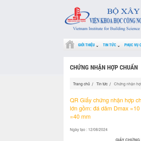
GIỚI THIỆU
TIN TỨC
PHỤC VỤ 
CHỨNG NHẬN HỢP CHUẨN
Trang chủ
Tin tức
Chứng nhận hợ
QR Giấy chứng nhận hợp ch
lớn gồm: đá dăm Dmax =1
=40 mm
Ngày tạo : 12/08/2024
GIẤY CHỨNG 