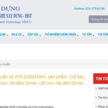
Hotline: 024 37544196
QLNN
KH & CN
ĐÀO TẠO
THÍ NGHIỆM/CHỨNG NHẬN
TƯ VẤN
THI CÔN
p chuẩn
uẩn số 276-2/2024VKH, sản phẩm: Cốt liệu
TIN T
0 mm, đá dăm Dmax =20 mm, đá dăm Dmax
Giới th
Tin tức
Phục 
NHẬN HỢP CHUẨN số 276-2/2024VKH