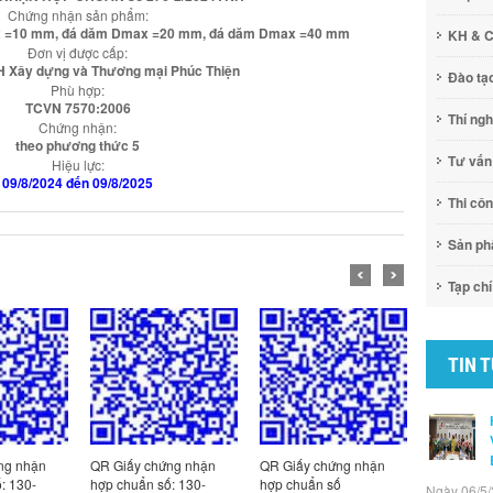
Chứng nhận sản phẩm:
ax =10 mm, đá dăm Dmax =20 mm, đá dăm Dmax =40 mm
KH & 
Đơn vị được cấp:
H Xây dựng và Thương mại Phúc Thiện
Đào tạ
Phù hợp:
TCVN 7570:2006
Thí ng
Chứng nhận:
theo phương thức 5
Tư vấn
Hiệu lực:
09/8/2024 đến 09/8/2025
Thi cô
Sản p
Tạp chí
TIN 
R Giấy chứng nhận
QR Giấy chứng nhận
QR Giấy chứng nhận
ợp chuẩn số: 130-
hợp chuẩn số
hợp chuẩn số: 100-
Ngày 06/5/