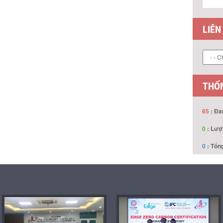
LIÊN
THỐN
65
: Đa
0
: Lượ
0
: Tổng