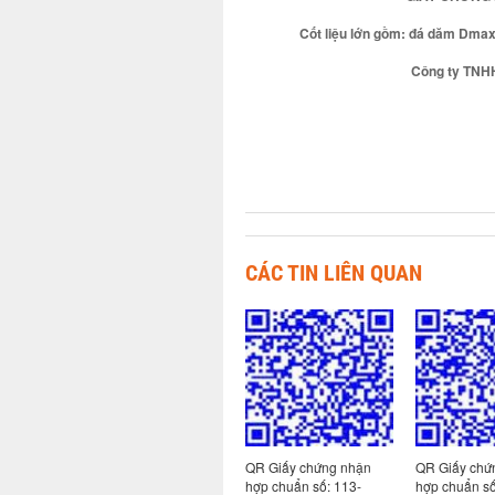
Cốt liệu lớn gồm: đá dăm Dm
Công ty TNH
CÁC TIN LIÊN QUAN
Giấy chứng nhận
QR Giấy chứng nhận
QR Giấy chứng nhận
Q
 chuẩn số:
hợp chuẩn số: 113-
hợp chuẩn số: 130-
h