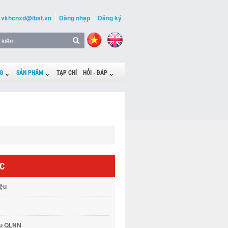
vkhcnxd@ibst.vn
Đăng nhập
Đăng ký
G
SẢN PHẨM
TẠP CHÍ
HỎI - ĐÁP
ỨC
iệu
vụ QLNN