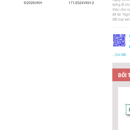
9/2026VKH
171/2024VKH-2
3/2026VKH
dựng tổ ch
Viện cho n
đề tài "Ng
đất loại sé
...
Chi tiết
ĐỐI 