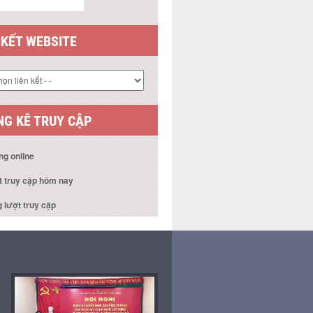
 KẾT WEBSITE
G KÊ TRUY CẬP
ng online
t truy cập hôm nay
 lượt truy cập