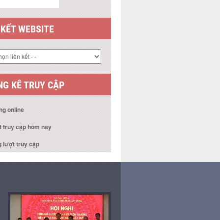
 KẾT WEBSITE
G KÊ TRUY CẬP
ng online
t truy cập hôm nay
 lượt truy cập