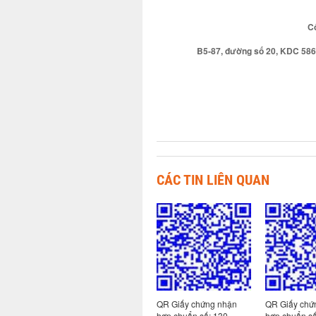
Cô
B5-87, đường số 20, KDC 586
CÁC TIN LIÊN QUAN
 nhận
QR Giấy chứng nhận
QR Giấy chứng nhận
QR Giấy chứ
113-
hợp chuẩn số: 130-
hợp chuẩn số: 130-
hợp chuẩn s