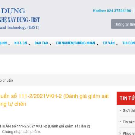
Hotline: 024 37544196
QLNN
KH & CN
ĐÀO TẠO
THÍ NGHIỆM/CHỨNG NHẬN
TƯ VẤN
THI CÔN
p chuẩn
uẩn số 111-2/2021VKH-2 (Đánh giá giám sát
TIN T
ông tự chèn
Giới th
Tin tức
N số 111-2/2021VKH-2 (Đánh giá giám sát lần 2)
Chứng nhận sản phẩm:
Phục 