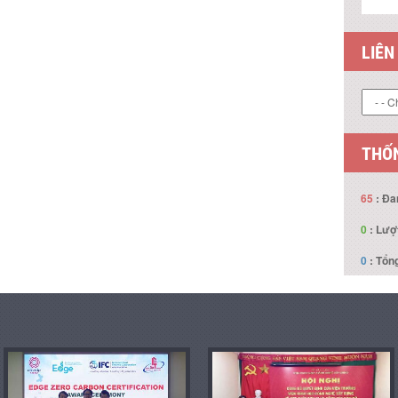
LIÊN
THỐN
65
: Đa
0
: Lượ
0
: Tổng