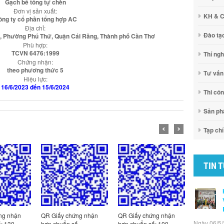
Gạch bê tông tự chèn
Đơn vị sản xuất:
KH & 
ng ty cổ phần tổng hợp AC
Địa chỉ:
Đào tạ
, Phường Phú Thứ, Quận Cái Răng, Thành phố Cần Thơ
Phù hợp:
TCVN 6476:1999
Thí ng
Chứng nhận:
theo phương thức 5
Tư vấn
Hiệu lực:
16/6/2023 đến 15/6/2024
Thi cô
Sản p
Tạp chí
TIN 
ng nhận
QR Giấy chứng nhận
QR Giấy chứng nhận
QR Giấy c
Ngày 06/5/
ố
hợp chuẩn số: 100-
hợp chuẩn số: 100-
hợp chuẩn