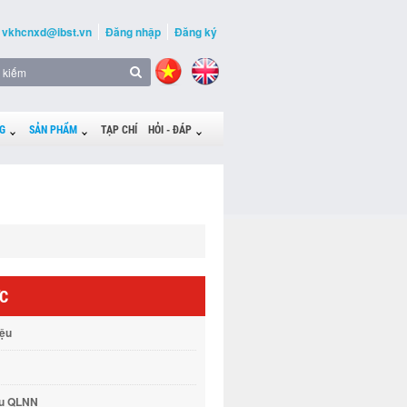
vkhcnxd@ibst.vn
Đăng nhập
Đăng ký
G
SẢN PHẨM
TẠP CHÍ
HỎI - ĐÁP
ỨC
iệu
vụ QLNN