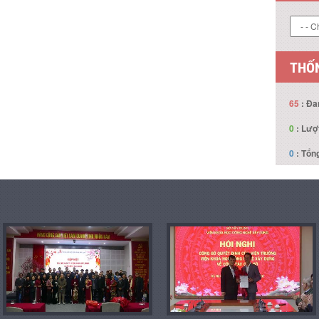
THỐN
65
: Đa
0
: Lượ
0
: Tổng