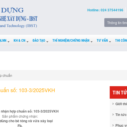
Hotline: 024 37544196
QLNN
KH & CN
ĐÀO TẠO
THÍ NGHIỆM/CHỨNG NHẬN
TƯ VẤN
THI CÔN
p chuẩn
huẩn số: 103-3/2025VKH
TIN T
Giới th
 nhận hợp chuẩn số: 103-3/2025VKH
Tin tức
Sản phẩm chứng nhận:
 dùng cho bê tông và vữa xây loại
Phục 
Fb.