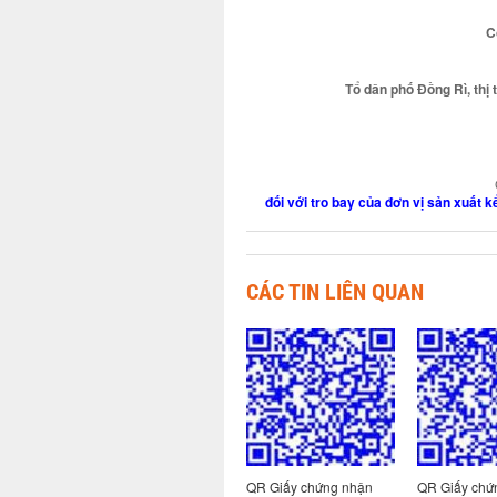
C
Tổ dân phố Đồng Rì, thị
đối với tro bay của đơn vị sản xuất
CÁC TIN LIÊN QUAN
 nhận
QR Giấy chứng nhận
QR Giấy chứng nhận
QR Giấy chứ