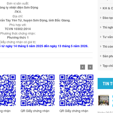
Đơn vị sản xuất:
ông ty nhiệt điện Sơn Động
KH & 
-TKV.
Địa chỉ:
Đào tạ
 trấn Tây Yên Tử, huyện Sơn Động, tỉnh Bắc Giang.
Phù hợp với:
Thí ng
TCVN 10302:2014
Phương thức chứng nhận:
Tư vấn
Phương thức 1
Giấy chứng nhận có giá trị:
 kể từ ngày 14 tháng 5 năm 2025 đến ngày 13 tháng 5 năm 2026.
Thi cô
Sản p
Tạp chí
TIN 
ng nhận
QR Giấy chứng nhận
QR Giấy chứng nhận
QR Giấy c
Ngày 06/5/