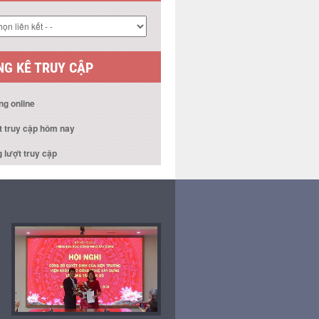
G KÊ TRUY CẬP
ng online
t truy cập hôm nay
 lượt truy cập