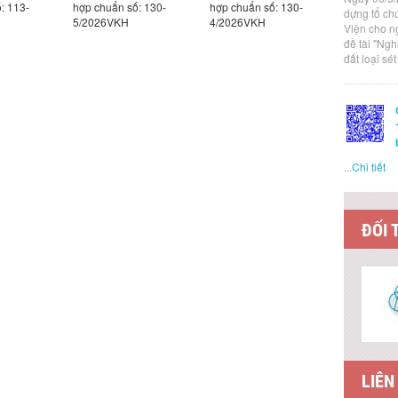
: 113-
hợp chuẩn số: 130-
hợp chuẩn số: 130-
hợp chuẩn
dựng tổ ch
5/2026VKH
4/2026VKH
3/2026VK
Viện cho n
đề tài "Ng
đất loại sé
...
Chi tiết
ĐỐI 
LIÊN