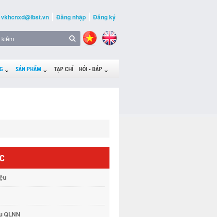
vkhcnxd@ibst.vn
Đăng nhập
Đăng ký
G
SẢN PHẨM
TẠP CHÍ
HỎI - ĐÁP
ỨC
iệu
vụ QLNN