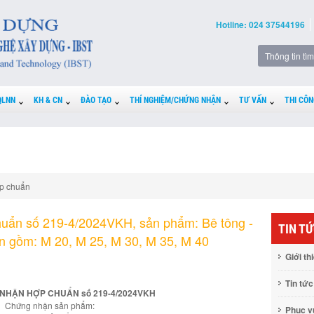
Hotline: 024 37544196
QLNN
KH & CN
ĐÀO TẠO
THÍ NGHIỆM/CHỨNG NHẬN
TƯ VẤN
THI CÔN
p chuẩn
uẩn số 219-4/2024VKH, sản phẩm: Bê tông -
TIN T
n gồm: M 20, M 25, M 30, M 35, M 40
Giới th
Tin tức
NHẬN HỢP CHUẨN số 219-4/2024VKH
Chứng nhận sản phẩm:
Phục 