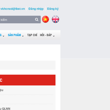
vkhcnxd@ibst.vn
Đăng nhập
Đăng ký
G
SẢN PHẨM
TẠP CHÍ
HỎI - ĐÁP
ỨC
iệu
vụ QLNN