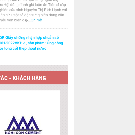
ức Hội đồng đánh giá luận án Tiến sĩ cấp
ghiên cứu sinh Nguyễn Thị Bích Hạnh với
hiên cứu một số đặc trưng biến dạng của
t yếu ven biển đ�...
Chi tiết
QR Giấy chứng nhận hợp chuẩn số
161/2022VKH-1, sản phẩm: Ống cống
bê tông cốt thép thoát nước
TÁC - KHÁCH HÀNG