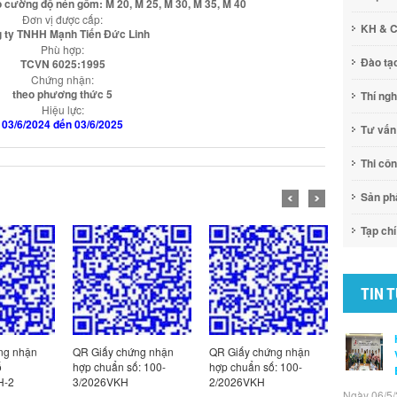
 cường độ nén gồm: M 20, M 25, M 30, M 35, M 40
Đơn vị được cấp:
KH & 
 ty TNHH Mạnh Tiến Đức Linh
Phù hợp:
Đào tạ
TCVN 6025:1995
Chứng nhận:
theo phương thức 5
Thí ng
Hiệu lực:
03/6/2024 đến 03/6/2025
Tư vấn
Thi cô
Sản p
Tạp chí
TIN 
ng nhận
QR Giấy chứng nhận
QR Giấy chứng nhận
QR Giấy c
ố
hợp chuẩn số: 100-
hợp chuẩn số: 100-
hợp chuẩn
H-2
3/2026VKH
2/2026VKH
1/2026VK
Ngày 06/5/