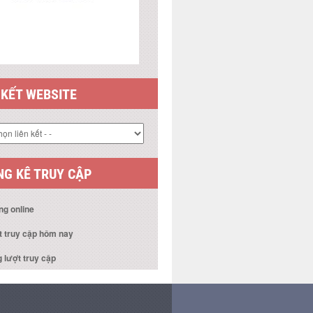
 KẾT WEBSITE
G KÊ TRUY CẬP
ng online
t truy cập hôm nay
 lượt truy cập