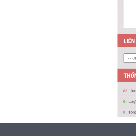
LIÊN
THỐN
65
: Đa
0
: Lượ
0
: Tổng