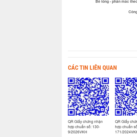
Bê tông - phân mác theo
Công
CÁC TIN LIÊN QUAN
 nhận
QR Giấy chứng nhận
QR Giấy chứng nhận
QR Giấy chứ
113-
hợp chuẩn số: 130-
hợp chuẩn số: 130-
hợp chuẩn s
10/2026VKH
9/2026VKH
171/2024VK