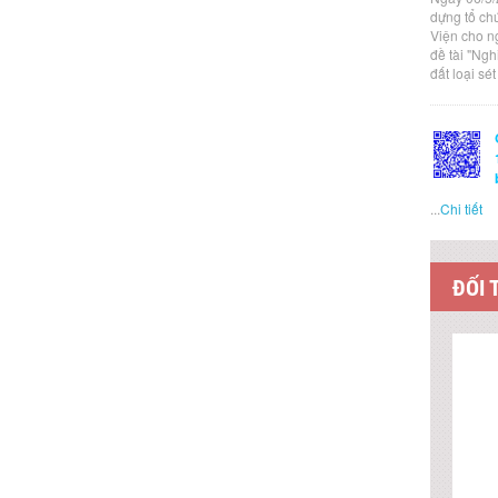
dựng tổ ch
Viện cho n
đề tài "Ng
đất loại sé
...
Chi tiết
ĐỐI 