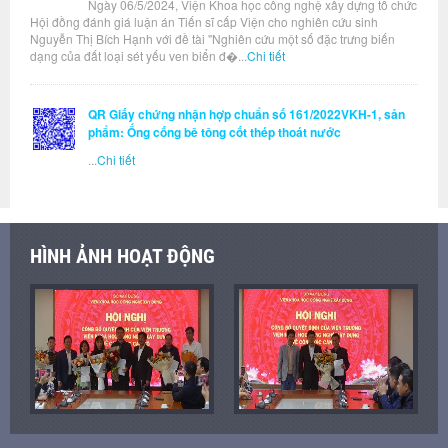
Ngày 06/5/2024, Viện Khoa học công nghệ xây dựng tổ chức
Hội đồng đánh giá luận án Tiến sĩ cấp Viện cho nghiên cứu sinh
Nguyễn Thị Bích Hạnh với đề tài "Nghiên cứu một số đặc trưng biến
dạng của đất loại sét yếu ven biển đ�...
Chi tiết
QR Giấy chứng nhận hợp chuẩn số 161/2022VKH-1, sản
phẩm: Ống cống bê tông cốt thép thoát nước
...
Chi tiết
HÌNH ẢNH HOẠT ĐỘNG