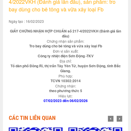
4/2022VKH (Đánh giá lần đầu), sản phẩm: tro
bay dùng cho bê tông và vữa xây loại Fb
Ngày tạo : 16/02/2023
GIẤY CHỨNG NHẬN HỢP CHUẨN số 217-4/2022VKH (Đánh giá lần
đầu)
Chứng nhận sản phẩm:
Tro bay dùng cho bê tông và vữa xây loại Fb
Đơn vị sản xuất:
Công ty nhiệt điện Sơn Động -TKV
Địa chỉ:
Tổ dân phố Đồng Rì, thị trấn Tây Yên Tử, huyện Sơn Động, tỉnh Bắc
Giang.
Phù hợp:
TCVN 10302:2014
Chứng nhận:
theo phương thức 5
Hiệu lực:
07/02/2023 đến 06/02/2026
CÁC TIN LIÊN QUAN