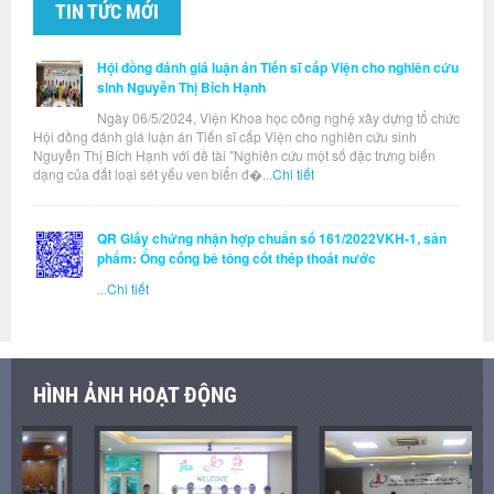
TIN TỨC MỚI
Hội đồng đánh giá luận án Tiến sĩ cấp Viện cho nghiên cứu
sinh Nguyễn Thị Bích Hạnh
Ngày 06/5/2024, Viện Khoa học công nghệ xây dựng tổ chức
Hội đồng đánh giá luận án Tiến sĩ cấp Viện cho nghiên cứu sinh
Nguyễn Thị Bích Hạnh với đề tài "Nghiên cứu một số đặc trưng biến
dạng của đất loại sét yếu ven biển đ�...
Chi tiết
QR Giấy chứng nhận hợp chuẩn số 161/2022VKH-1, sản
phẩm: Ống cống bê tông cốt thép thoát nước
...
Chi tiết
HÌNH ẢNH HOẠT ĐỘNG