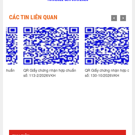
CÁC TIN LIÊN QUAN
n
QR Giấy chứng nhận hợp chuẩn
QR Giấy chứng nhận hợp chuẩn
Q
số: 113-2/2026VKH
số: 130-10/2026VKH
s