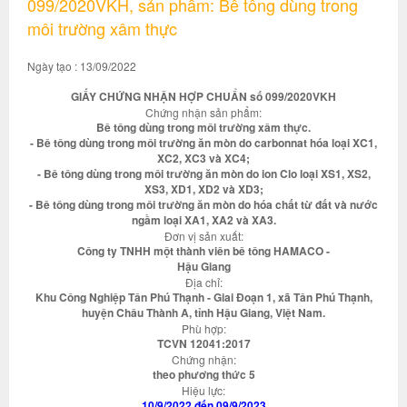
099/2020VKH, sản phẩm: Bê tông dùng trong
môi trường xâm thực
Ngày tạo : 13/09/2022
GIẤY CHỨNG NHẬN HỢP CHUẨN số 099/2020VKH
Chứng nhận sản phẩm:
Bê tông dùng trong môi trường xâm thực.
- Bê tông dùng trong môi trường ăn mòn do carbonnat hóa loại XC1,
XC2, XC3 và XC4;
- Bê tông dùng trong môi trường ăn mòn do ion Clo loại XS1, XS2,
XS3, XD1, XD2 và XD3;
- Bê tông dùng trong môi trường ăn mòn do hóa chất từ đất và nước
ngầm loại XA1, XA2 và XA3.
Đơn vị sản xuất:
Công ty TNHH một thành viên bê tông HAMACO -
Hậu Giang
Địa chỉ:
Khu Công Nghiệp Tân Phú Thạnh - Giai Đoạn 1, xã Tân Phú Thạnh,
huyện Châu Thành A, tỉnh Hậu Giang, Việt Nam.
Phù hợp:
TCVN 12041:2017
Chứng nhận:
theo phương thức 5
Hiệu lực:
10/9/2022 đến 09/9/2023