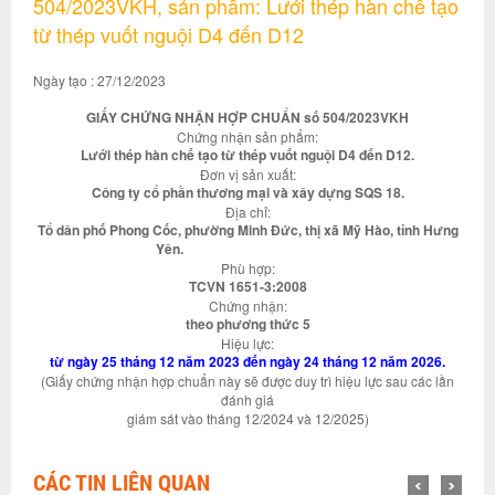
504/2023VKH, sản phẩm: Lưới thép hàn chế tạo
từ thép vuốt nguội D4 đến D12
Ngày tạo : 27/12/2023
GIẤY CHỨNG NHẬN HỢP CHUẨN số 504/2023VKH
Chứng nhận sản phẩm:
Lưới thép hàn chế tạo từ thép vuốt nguội D4 đến D12.
Đơn vị sản xuất:
Công ty cổ phần thương mại và xây dựng SQS 18.
Địa chỉ:
Tổ dân phố Phong Cốc, phường Minh Đức, thị xã Mỹ Hào, tỉnh Hưng
Yên.
Phù hợp:
TCVN 1651-3:2008
Chứng nhận:
theo phương thức 5
Hiệu lực:
từ ngày 25 tháng 12 năm 2023 đến ngày 24 tháng 12 năm 2026.
(Giấy chứng nhận hợp chuẩn này sẽ được duy trì hiệu lực sau các lần
đánh giá
giám sát vào tháng 12/2024 và 12/2025)
CÁC TIN LIÊN QUAN