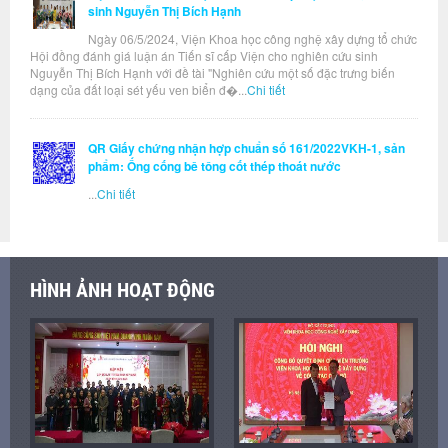
sinh Nguyễn Thị Bích Hạnh
Ngày 06/5/2024, Viện Khoa học công nghệ xây dựng tổ chức
Hội đồng đánh giá luận án Tiến sĩ cấp Viện cho nghiên cứu sinh
Nguyễn Thị Bích Hạnh với đề tài "Nghiên cứu một số đặc trưng biến
dạng của đất loại sét yếu ven biển đ�...
Chi tiết
QR Giấy chứng nhận hợp chuẩn số 161/2022VKH-1, sản
phẩm: Ống cống bê tông cốt thép thoát nước
...
Chi tiết
HÌNH ẢNH HOẠT ĐỘNG