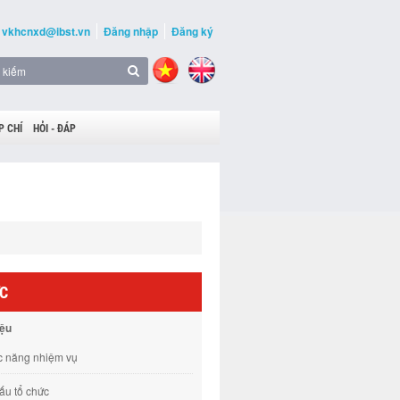
vkhcnxd@ibst.vn
Đăng nhập
Đăng ký
P CHÍ
HỎI - ĐÁP
ỨC
iệu
 năng nhiệm vụ
ấu tổ chức