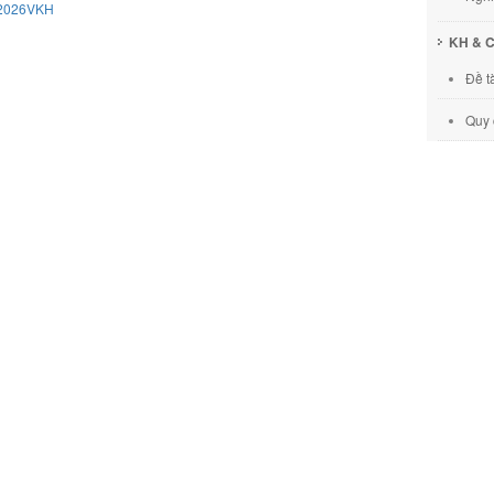
/2026VKH
KH & 
Đề t
Quy 
Chuy
2026VKH
Các 
Đào tạ
Đào 
Đào 
/2026VKH
Hội 
Thí ng
Thí 