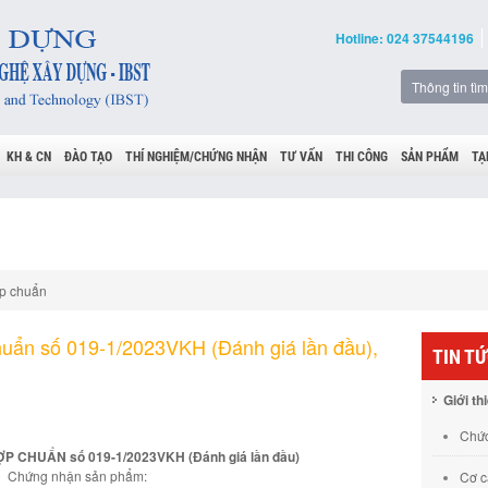
Hotline: 024 37544196
KH & CN
ĐÀO TẠO
THÍ NGHIỆM/CHỨNG NHẬN
TƯ VẤN
THI CÔNG
SẢN PHẨM
TẠ
p chuẩn
uẩn số 019-1/2023VKH (Đánh giá lần đầu),
TIN T
Giới th
Chức
 CHUẨN số 019-1/2023VKH (Đánh giá lần đầu)
Chứng nhận sản phẩm:
Cơ c