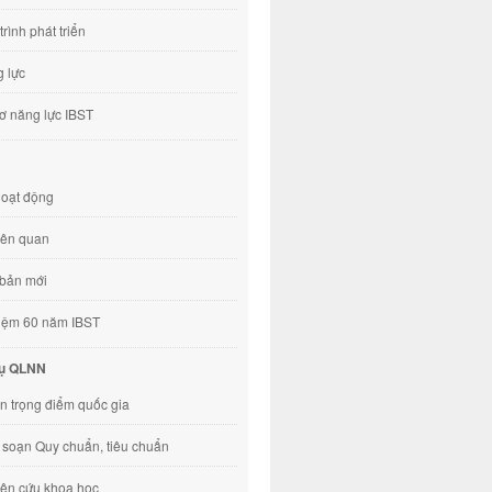
trình phát triển
 lực
ơ năng lực IBST
hoạt động
liên quan
bản mới
iệm 60 năm IBST
vụ QLNN
n trọng điểm quốc gia
 soạn Quy chuẩn, tiêu chuẩn
ên cứu khoa học