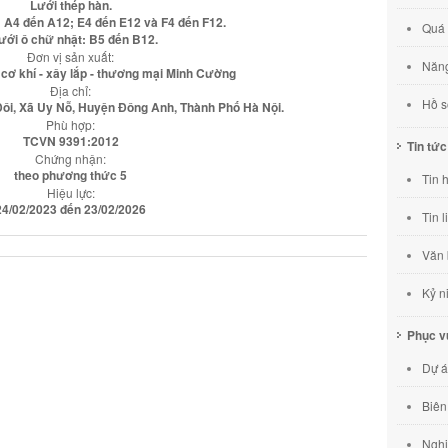
Lưới thép hàn.
: A4 đến A12; E4 đến E12 và F4 đến F12.
Quá 
Lưới ô chữ nhật: B5 đến B12.
Đơn vị sản xuất:
Năng
cơ khí - xây lắp - thương mại Minh Cường
Địa chỉ:
Hồ s
Đôi, Xã Uy Nỗ, Huyện Đông Anh, Thành Phố Hà Nội.
Phù hợp:
TCVN 9391:2012
Tin tức
Chứng nhận:
theo phương thức 5
Tin 
Hiệu lực:
24/02/2023 đến 23/02/2026
Tin 
Văn 
Kỷ n
Phục 
Dự á
Biên
Nghi