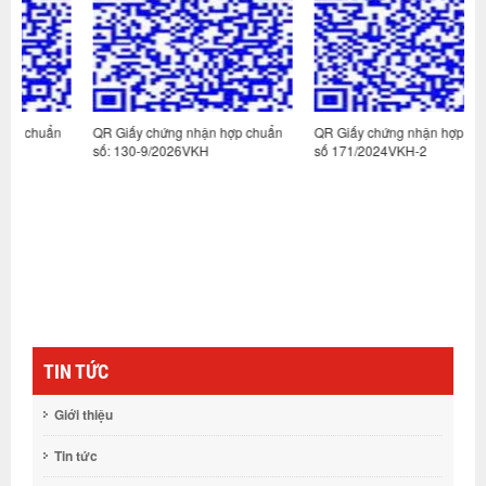
n
QR Giấy chứng nhận hợp chuẩn
QR Giấy chứng nhận hợp chuẩn
Q
số: 130-9/2026VKH
số 171/2024VKH-2
s
TIN TỨC
Giới thiệu
Tin tức