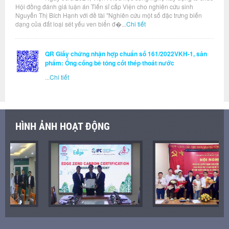
Hội đồng đánh giá luận án Tiến sĩ cấp Viện cho nghiên cứu sinh
Nguyễn Thị Bích Hạnh với đề tài "Nghiên cứu một số đặc trưng biến
dạng của đất loại sét yếu ven biển đ�...
Chi tiết
QR Giấy chứng nhận hợp chuẩn số 161/2022VKH-1, sản
phẩm: Ống cống bê tông cốt thép thoát nước
...
Chi tiết
HÌNH ẢNH HOẠT ĐỘNG