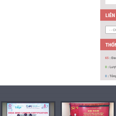
LIÊN
THỐN
65
: Đa
0
: Lượ
0
: Tổng