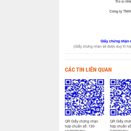
Tro xỉ nhi
Công ty TN
Giấy chứng nhận c
(Giấy chứng nhận sẽ được duy trì hi
CÁC TIN LIÊN QUAN
g nhận
QR Giấy chứng nhận
QR Giấy chứng nhận
QR Giấy ch
113-
hợp chuẩn số: 130-
hợp chuẩn số: 130-
hợp chuẩn s
10/2026VKH
9/2026VKH
171/2024VK