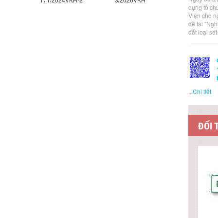
dựng tổ ch
Viện cho n
đề tài "Ng
đất loại sé
...
Chi tiết
ĐỐI 