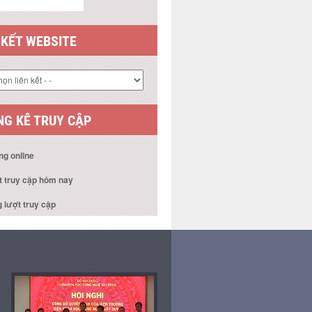
 KẾT WEBSITE
G KÊ TRUY CẬP
ng online
t truy cập hôm nay
 lượt truy cập