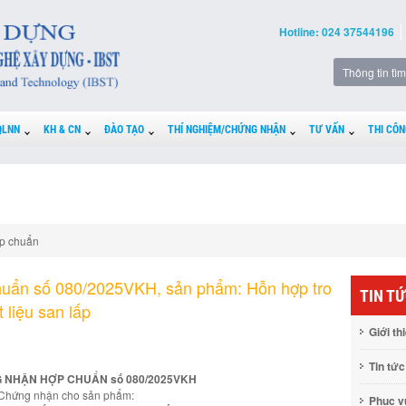
Hotline: 024 37544196
QLNN
KH & CN
ĐÀO TẠO
THÍ NGHIỆM/CHỨNG NHẬN
TƯ VẤN
THI CÔN
p chuẩn
uẩn số 080/2025VKH, sản phẩm: Hỗn hợp tro
TIN T
t liệu san lấp
Giới th
Tin tức
 NHẬN HỢP CHUẨN số 080/2025VKH
Chứng nhận cho sản phẩm:
Phục 