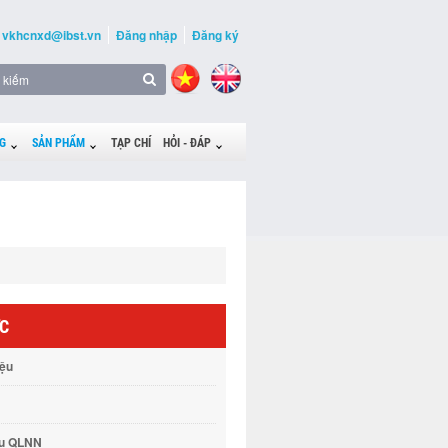
vkhcnxd@ibst.vn
Đăng nhập
Đăng ký
G
SẢN PHẨM
TẠP CHÍ
HỎI - ĐÁP
ỨC
iệu
vụ QLNN