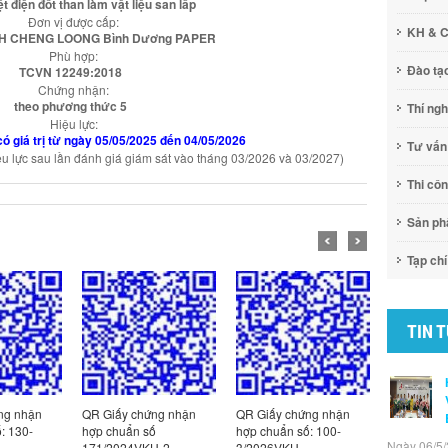
ệt điện đốt than làm vật liệu san lấp
Đơn vị được cấp:
KH & 
HH CHENG LOONG Bình Dương PAPER
Phù hợp:
Đào tạ
TCVN 12249:2018
Chứng nhận:
theo phương thức 5
Thí ng
Hiệu lực:
ó giá trị từ ngày 05/05/2025 đến 04/05/2026
Tư vấn
ệu lực sau lần đánh giá giám sát vào tháng 03/2026 và 03/2027)
Thi cô
Sản p
Tạp chí
TIN 
ứng nhận
QR Giấy chứng nhận
QR Giấy chứng nhận
QR Giấy 
ố
hợp chuẩn số: 100-
hợp chuẩn số: 100-
hợp chuẩn
Ngày 06/5/
H-2
3/2026VKH
2/2026VKH
1/2026V