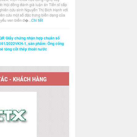
ức Hội đồng đánh giá luận án Tiến sĩ cấp
ghiên cứu sinh Nguyễn Thị Bích Hạnh với
hiên cứu một số đặc trưng biến dạng của
t yếu ven biển đ�...
Chi tiết
QR Giấy chứng nhận hợp chuẩn số
161/2022VKH-1, sản phẩm: Ống cống
bê tông cốt thép thoát nước
TÁC - KHÁCH HÀNG