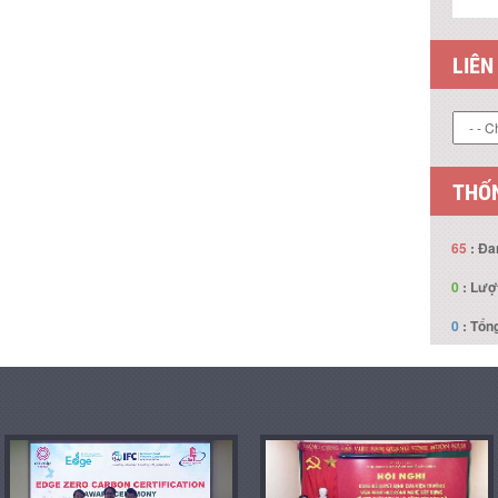
LIÊN
THỐN
65
: Đa
0
: Lượ
0
: Tổng