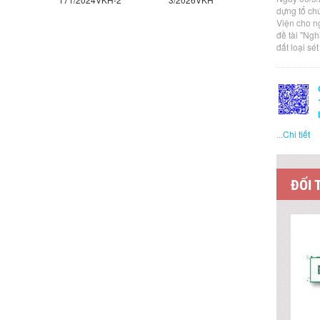
dựng tổ ch
Viện cho n
đề tài "Ng
đất loại sé
...
Chi tiết
ĐỐI 