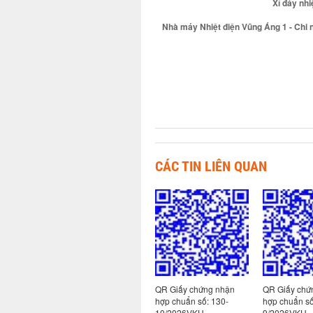
Xỉ đáy nhi
Nhà máy Nhiệt điện Vũng Áng 1 - Chi 
CÁC TIN LIÊN QUAN
 nhận
QR Giấy chứng nhận
QR Giấy chứng nhận
QR Giấy chứ
hợp chuẩn số: 113-
hợp chuẩn số: 130-
hợp chuẩn số
2/2026VKH
10/2026VKH
9/2026VKH