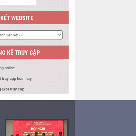
 KẾT WEBSITE
G KÊ TRUY CẬP
ng online
t truy cập hôm nay
 lượt truy cập