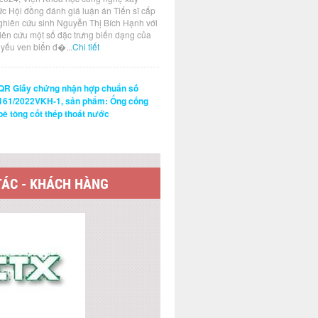
ức Hội đồng đánh giá luận án Tiến sĩ cấp
ghiên cứu sinh Nguyễn Thị Bích Hạnh với
hiên cứu một số đặc trưng biến dạng của
t yếu ven biển đ�...
Chi tiết
QR Giấy chứng nhận hợp chuẩn số
161/2022VKH-1, sản phẩm: Ống cống
bê tông cốt thép thoát nước
TÁC - KHÁCH HÀNG