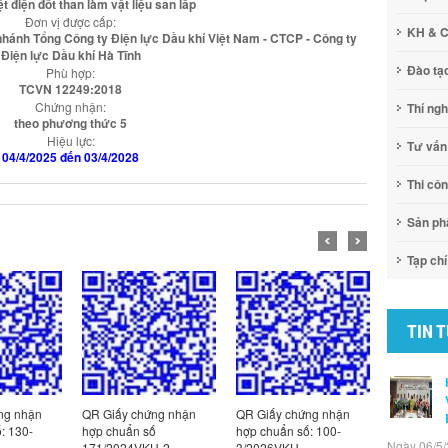
ệt điện đốt than làm vật liệu san lấp
Đơn vị được cấp:
KH & 
nhánh Tổng Công ty Điện lực Dầu khí Việt Nam - CTCP - Công ty
Điện lực Dầu khí Hà Tĩnh
Đào tạ
Phù hợp:
TCVN 12249:2018
Chứng nhận:
Thí ng
theo phương thức 5
Hiệu lực:
Tư vấn
04/4/2025 đến 03/4/2028
Thi cô
Sản p
Tạp chí
TIN 
ng nhận
QR Giấy chứng nhận
QR Giấy chứng nhận
QR Giấy c
: 130-
hợp chuẩn số
hợp chuẩn số: 100-
hợp chuẩn
Ngày 06/5/
171/2024VKH-2
3/2026VKH
2/2026VK