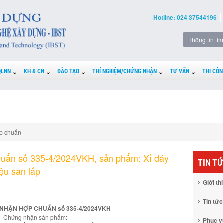
Hotline: 024 37544196
QLNN
KH & CN
ĐÀO TẠO
THÍ NGHIỆM/CHỨNG NHẬN
TƯ VẤN
THI CÔN
p chuẩn
uẩn số 335-4/2024VKH, sản phẩm: Xỉ đáy
TIN T
iệu san lấp
Giới th
Tin tức
NHẬN HỢP CHUẨN số 335-4/2024VKH
Chứng nhận sản phẩm:
Phục 