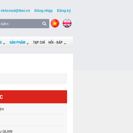
vkhcnxd@ibst.vn
Đăng nhập
Đăng ký
G
SẢN PHẨM
TẠP CHÍ
HỎI - ĐÁP
ỨC
iệu
vụ QLNN