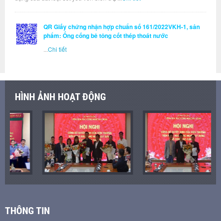
QR Giấy chứng nhận hợp chuẩn số 161/2022VKH-1, sản
phẩm: Ống cống bê tông cốt thép thoát nước
...
Chi tiết
HÌNH ẢNH HOẠT ĐỘNG
THÔNG TIN