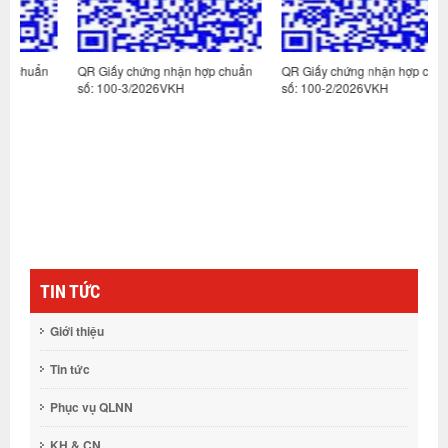
n
QR Giấy chứng nhận hợp chuẩn
QR Giấy chứng nhận hợp chuẩn
Q
số: 100-3/2026VKH
số: 100-2/2026VKH
s
TIN TỨC
Giới thiệu
Tin tức
Phục vụ QLNN
KH & CN