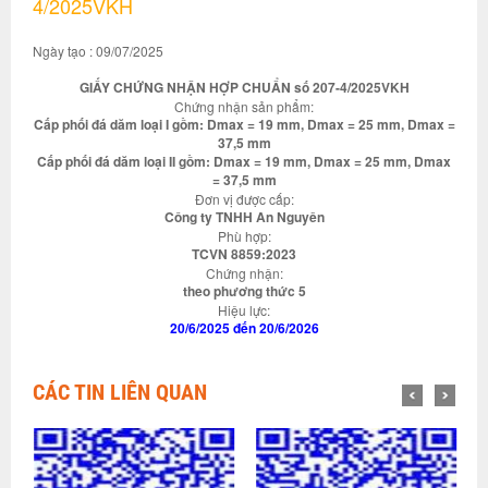
4/2025VKH
Ngày tạo : 09/07/2025
GIẤY CHỨNG NHẬN HỢP CHUẨN số 207-4/2025VKH
Chứng nhận sản phẩm:
Cấp phối đá dăm loại I gồm: Dmax = 19 mm, Dmax = 25 mm, Dmax =
37,5 mm
Cấp phối đá dăm loại II gồm: Dmax = 19 mm, Dmax = 25 mm, Dmax
= 37,5 mm
Đơn vị được cấp:
Công ty TNHH An Nguyên
Phù hợp:
TCVN 8859:2023
Chứng nhận:
theo phương thức 5
Hiệu lực:
20/6/2025 đến 20/6/2026
CÁC TIN LIÊN QUAN