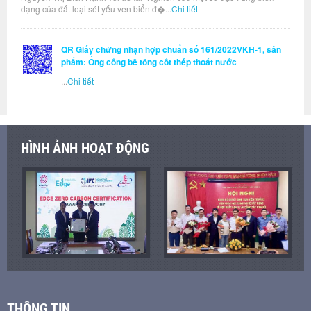
dạng của đất loại sét yếu ven biển đ�...
Chi tiết
QR Giấy chứng nhận hợp chuẩn số 161/2022VKH-1, sản
phẩm: Ống cống bê tông cốt thép thoát nước
...
Chi tiết
HÌNH ẢNH HOẠT ĐỘNG
THÔNG TIN