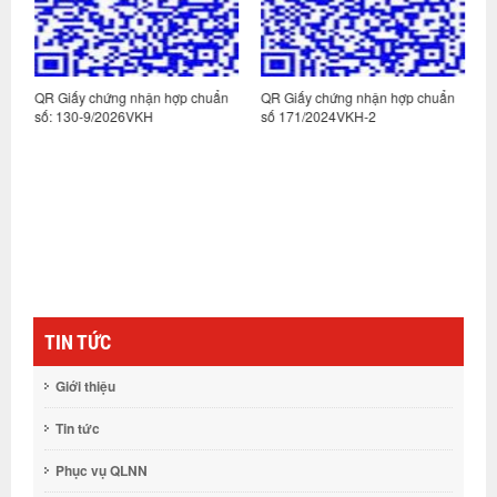
n
QR Giấy chứng nhận hợp chuẩn
QR Giấy chứng nhận hợp chuẩn
Q
số: 130-9/2026VKH
số 171/2024VKH-2
s
TIN TỨC
Giới thiệu
Tin tức
Phục vụ QLNN