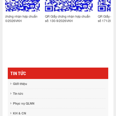
huẩn
QR Giấy chứng nhận hợp chuẩn
QR Giấy chứng nhận hợp chuẩn
số: 130-9/2026VKH
số 171/2024VKH-2
TIN TỨC
Giới thiệu
Tin tức
Phục vụ QLNN
KH & CN