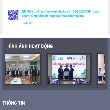
QR Giấy chứng nhận hợp chuẩn số 161/2022VKH-1, sản
phẩm: Ống cống bê tông cốt thép thoát nước
...
Chi tiết
HÌNH ẢNH HOẠT ĐỘNG
THÔNG TIN